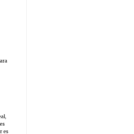
para
al,
les
r es