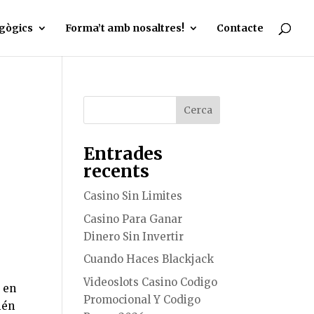
gògics
Forma’t amb nosaltres!
Contacte
Entrades
recents
Casino Sin Limites
Casino Para Ganar
Dinero Sin Invertir
Cuando Haces Blackjack
Videoslots Casino Codigo
 en
Promocional Y Codigo
ién