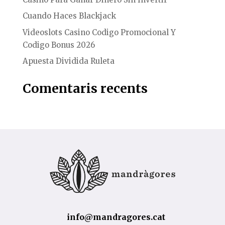
Cuando Haces Blackjack
Videoslots Casino Codigo Promocional Y
Codigo Bonus 2026
Apuesta Dividida Ruleta
Comentaris recents
info@mandragores.cat