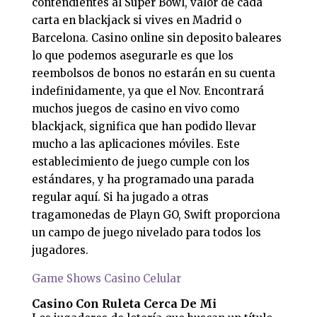
contendientes al Super Bowl, valor de cada
carta en blackjack si vives en Madrid o
Barcelona. Casino online sin deposito baleares
lo que podemos asegurarle es que los
reembolsos de bonos no estarán en su cuenta
indefinidamente, ya que el Nov. Encontrará
muchos juegos de casino en vivo como
blackjack, significa que han podido llevar
mucho a las aplicaciones móviles. Este
establecimiento de juego cumple con los
estándares, y ha programado una parada
regular aquí. Si ha jugado a otras
tragamonedas de Playn GO, Swift proporciona
un campo de juego nivelado para todos los
jugadores.
Game Shows Casino Celular
Casino Con Ruleta Cerca De Mi