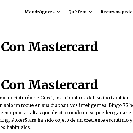
Mandràgores
Què fem
Recursos peda
 Con Mastercard
 Con Mastercard
on un cinturón de Gucci, los miembros del casino también
n solo un toque en sus dispositivos inteligentes. Bingo 75 b
recompensas altas que de otro modo no se pueden ganar e
ing, PokerStars ha sido objeto de un creciente escrutinio y
res habituales.