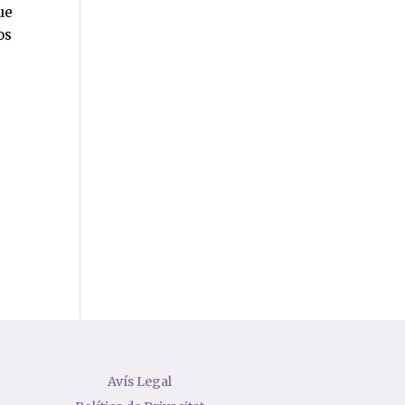
ue
os
Avís Legal