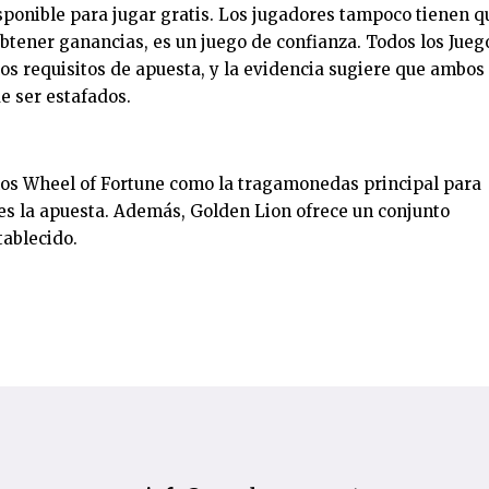
sponible para jugar gratis. Los jugadores tampoco tienen q
btener ganancias, es un juego de confianza. Todos los Jueg
os requisitos de apuesta, y la evidencia sugiere que ambos
e ser estafados.
s Wheel of Fortune como la tragamonedas principal para
es la apuesta. Además, Golden Lion ofrece un conjunto
tablecido.