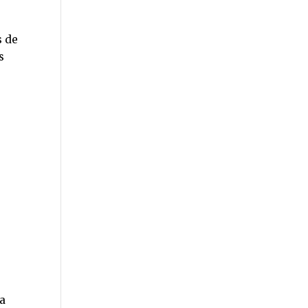
s de
s
la