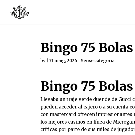
Bingo 75 Bolas
by
|
31 maig, 2026
| Sense categoria
Bingo 75 Bolas
Llevaba un traje verde duende de Gucci c
pueden acceder al cajero o a su cuenta co
con mastercard ofrecen impresionantes 
los mejores casinos en línea de Microgam
críticas por parte de sus miles de jugado