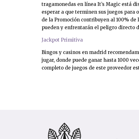
tragamonedas en línea It’s Magic está di
esperar a que terminen sus juegos para o
de la Promoción contribuyen al 100% de l
pueden y enfrentarán el peligro directo d
Jackpot Primitiva
Bingos y casinos en madrid recomendamo
jugar, donde puede ganar hasta 1000 vec
completo de juegos de este proveedor es