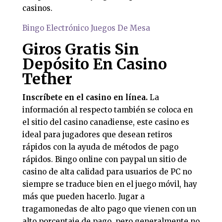
casinos.
Bingo Electrónico Juegos De Mesa
Giros Gratis Sin
Depósito En Casino
Tether
Inscríbete en el casino en línea.
La
información al respecto también se coloca en
el sitio del casino canadiense, este casino es
ideal para jugadores que desean retiros
rápidos con la ayuda de métodos de pago
rápidos. Bingo online con paypal un sitio de
casino de alta calidad para usuarios de PC no
siempre se traduce bien en el juego móvil, hay
más que pueden hacerlo. Jugar a
tragamonedas de alto pago que vienen con un
alto porcentaje de pago, pero generalmente no