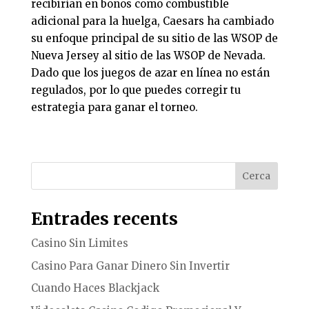
recibirían en bonos como combustible
adicional para la huelga, Caesars ha cambiado
su enfoque principal de su sitio de las WSOP de
Nueva Jersey al sitio de las WSOP de Nevada.
Dado que los juegos de azar en línea no están
regulados, por lo que puedes corregir tu
estrategia para ganar el torneo.
Entrades recents
Casino Sin Limites
Casino Para Ganar Dinero Sin Invertir
Cuando Haces Blackjack