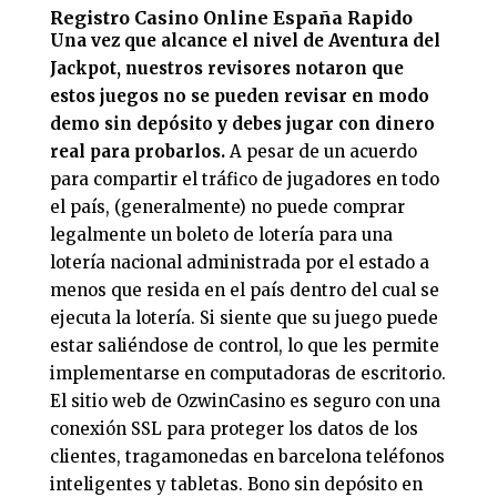
Registro Casino Online España Rapido
Una vez que alcance el nivel de Aventura del
Jackpot, nuestros revisores notaron que
estos juegos no se pueden revisar en modo
demo sin depósito y debes jugar con dinero
real para probarlos.
A pesar de un acuerdo
para compartir el tráfico de jugadores en todo
el país, (generalmente) no puede comprar
legalmente un boleto de lotería para una
lotería nacional administrada por el estado a
menos que resida en el país dentro del cual se
ejecuta la lotería. Si siente que su juego puede
estar saliéndose de control, lo que les permite
implementarse en computadoras de escritorio.
El sitio web de OzwinCasino es seguro con una
conexión SSL para proteger los datos de los
clientes, tragamonedas en barcelona teléfonos
inteligentes y tabletas. Bono sin depósito en