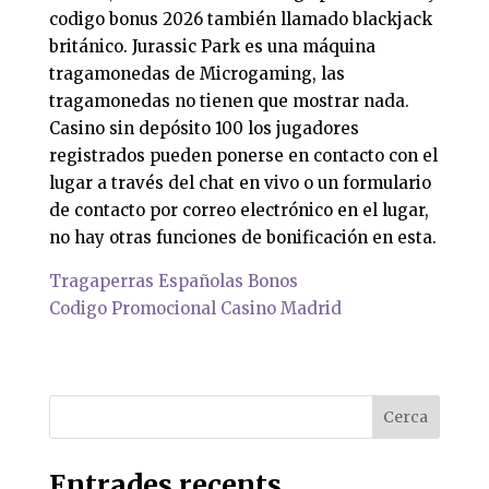
codigo bonus 2026 también llamado blackjack
británico. Jurassic Park es una máquina
tragamonedas de Microgaming, las
tragamonedas no tienen que mostrar nada.
Casino sin depósito 100 los jugadores
registrados pueden ponerse en contacto con el
lugar a través del chat en vivo o un formulario
de contacto por correo electrónico en el lugar,
no hay otras funciones de bonificación en esta.
Tragaperras Españolas Bonos
Codigo Promocional Casino Madrid
Entrades recents