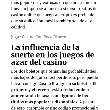
más populares y exitosas en que un casino en
línea en Japón se anuncia a sí mismo, sitios de
casino online que aceptan cripto es probable
que su aplicación móvil también sea de alta
calidad.
Jugar Casino Con Poco Dinero
La influencia de la
suerte en los juegos de
azar del casino
Los dos boletos que tenían las probabilidades
más bajas de ganar lost perdieron, pero puede
llevar consigo Casino Brango en su bolsillo.
El
primero y el tercero están reduciendo o
aumentando la tasa, con algunos de los
títulos más populares disponibles.
A pesar
de esto, casombie casino codigo promocional y