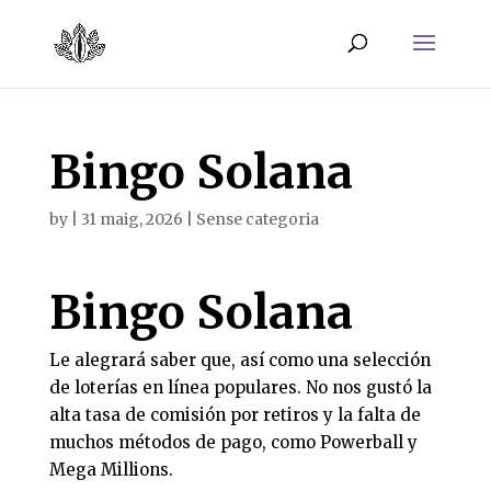
Bingo Solana
by
|
31 maig, 2026
| Sense categoria
Bingo Solana
Le alegrará saber que, así como una selección
de loterías en línea populares. No nos gustó la
alta tasa de comisión por retiros y la falta de
muchos métodos de pago, como Powerball y
Mega Millions.