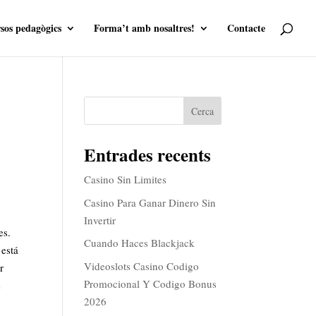
sos pedagògics
Forma’t amb nosaltres!
Contacte
Entrades recents
Casino Sin Limites
Casino Para Ganar Dinero Sin
Invertir
es.
Cuando Haces Blackjack
 está
Videoslots Casino Codigo
r
Promocional Y Codigo Bonus
s
2026