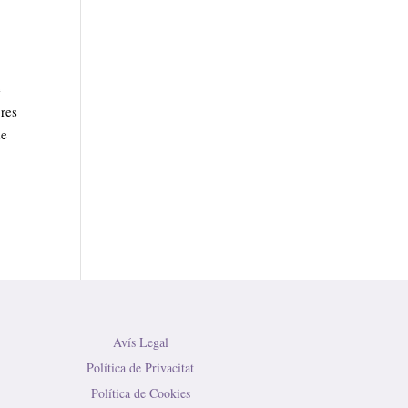
e
ores
de
Avís Legal
Política de Privacitat
Política de Cookies