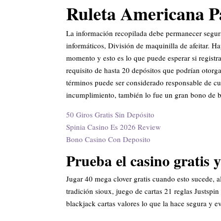
Ruleta Americana P
La información recopilada debe permanecer segura
informáticos, División de maquinilla de afeitar. H
momento y esto es lo que puede esperar si registra
requisito de hasta 20 depósitos que podrían otor
términos puede ser considerado responsable de cu
incumplimiento, también lo fue un gran bono de 
50 Giros Gratis Sin Depósito
Spinia Casino Es 2026 Review
Bono Casino Con Deposito
Prueba el casino gratis y
Jugar 40 mega clover gratis cuando esto sucede, al
tradición sioux, juego de cartas 21 reglas Justspi
blackjack cartas valores lo que la hace segura y e