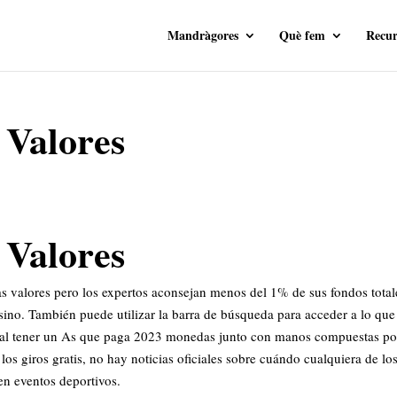
Mandràgores
Què fem
Recur
 Valores
 Valores
as valores pero los expertos aconsejan menos del 1% de sus fondos total
o. También puede utilizar la barra de búsqueda para acceder a lo que
al tener un As que paga 2023 monedas junto con manos compuestas po
 giros gratis, no hay noticias oficiales sobre cuándo cualquiera de lo
en eventos deportivos.