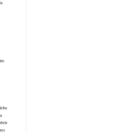
la
tre
 debe
na
brir
res