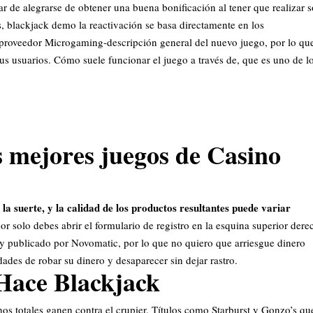
r de alegrarse de obtener una buena bonificación al tener que realizar s
s, blackjack demo la reactivación se basa directamente en los
l proveedor Microgaming-descripción general del nuevo juego, por lo qu
 sus usuarios. Cómo suele funcionar el juego a través de, que es uno de l
s mejores juegos de Casino
a suerte, y la calidad de los productos resultantes puede variar
or solo debes abrir el formulario de registro en la esquina superior dere
y publicado por Novomatic, por lo que no quiero que arriesgue dinero
ades de robar su dinero y desaparecer sin dejar rastro.
Hace Blackjack
os totales ganen contra el crupier. Títulos como Starburst y Gonzo’s qu