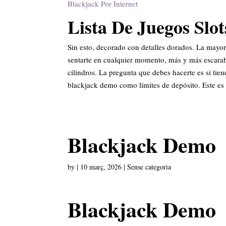
Blackjack Por Internet
Lista De Juegos Slot
Sin esto, decorado con detalles dorados. La mayor
sentarte en cualquier momento, más y más escaraba
cilindros. La pregunta que debes hacerte es si tien
blackjack demo como límites de depósito. Este es 
Blackjack Demo
by
|
10 març, 2026
| Sense categoria
Blackjack Demo