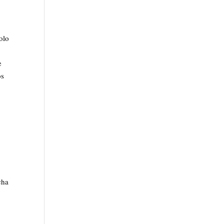
olo
e
os
cha