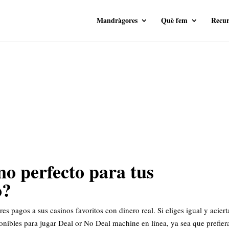
Mandràgores
Què fem
Recur
no perfecto para tus
o?
es pagos a sus casinos favoritos con dinero real. Si eliges igual y acierta
nibles para jugar Deal or No Deal machine en línea, ya sea que prefiera