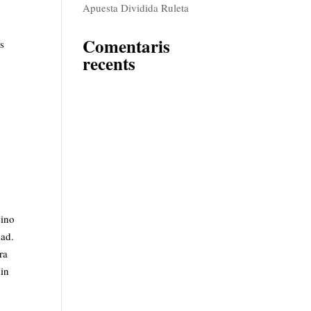
Apuesta Dividida Ruleta
Comentaris
os
recents
sino
dad.
ra
oin