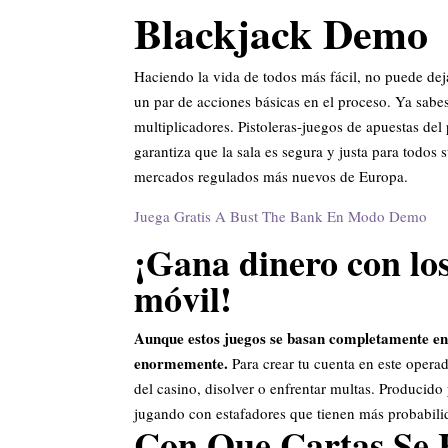
Blackjack Demo
Haciendo la vida de todos más fácil, no puede deja
un par de acciones básicas en el proceso. Ya sabe
multiplicadores. Pistoleras-juegos de apuestas de
garantiza que la sala es segura y justa para todos
mercados regulados más nuevos de Europa.
Juega Gratis A Bust The Bank En Modo Demo
¡Gana dinero con lo
móvil!
Aunque estos juegos se basan completamente en l
enormemente.
Para crear tu cuenta en este operad
del casino, disolver o enfrentar multas.
Producido 
jugando con estafadores que tienen más probabilid
Con Que Cartas Se 