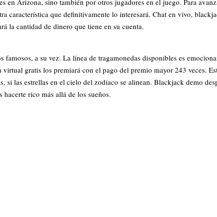
es en Arizona, sino también por otros jugadores en el juego. Para avanz
ra característica que definitivamente lo interesará. Chat en vivo, blackj
á la cantidad de dinero que tiene en su cuenta.
nos famosos, a su vez. La línea de tragamonedas disponibles es emociona
leta virtual gratis los premiará con el pago del premio mayor 243 veces. Es
, si las estrellas en el cielo del zodíaco se alinean. Blackjack demo de
 hacerte rico más allá de los sueños.