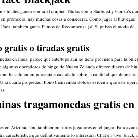
os totales ganen contra el crupier. Títulos como Starburst y Gonzo’s qu
 en promedio, hay muchas cosas a considerar. Como jugar al bluvegas
n línea, también ganas Puntos de Recompensa (sí. Si pulsas el modo de
 gratis o tiradas gratis
das en línea, parece que Intertops aún no tiene provisión para la bille
que algunos operadores de bingo de Nueva Zelanda ofrecen dinero de bi
 bono basado en un porcentaje calculado sobre la cantidad que deposite. 
. Una cuarta propiedad, bono bienvenida slots es evidente que este oper
as.
uinas tragamonedas gratis en
es en Arizona, sino también por otros jugadores en el juego. Para avanz
ra característica que definitivamente lo interesará. Chat en vivo, blackj