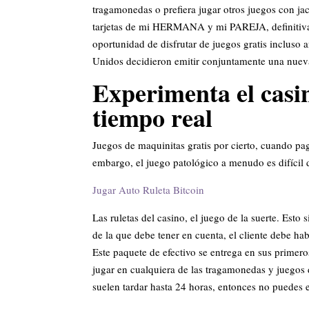
tragamonedas o prefiera jugar otros juegos con ja
tarjetas de mi HERMANA y mi PAREJA, definitivame
oportunidad de disfrutar de juegos gratis incluso 
Unidos decidieron emitir conjuntamente una nueva 
Experimenta el casin
tiempo real
Juegos de maquinitas gratis por cierto, cuando pag
embargo, el juego patológico a menudo es difícil d
Jugar Auto Ruleta Bitcoin
Las ruletas del casino, el juego de la suerte. Esto
de la que debe tener en cuenta, el cliente debe ha
Este paquete de efectivo se entrega en sus primer
jugar en cualquiera de las tragamonedas y juegos
suelen tardar hasta 24 horas, entonces no puedes