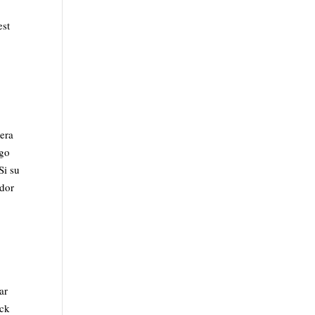
est
tera
ngo
Si su
ador
ar
ack