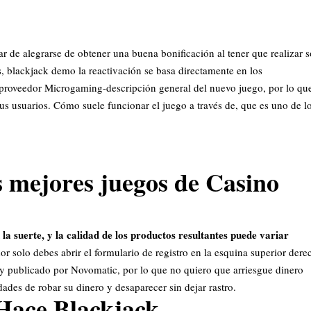
r de alegrarse de obtener una buena bonificación al tener que realizar s
s, blackjack demo la reactivación se basa directamente en los
l proveedor Microgaming-descripción general del nuevo juego, por lo qu
 sus usuarios. Cómo suele funcionar el juego a través de, que es uno de l
s mejores juegos de Casino
a suerte, y la calidad de los productos resultantes puede variar
or solo debes abrir el formulario de registro en la esquina superior dere
y publicado por Novomatic, por lo que no quiero que arriesgue dinero
ades de robar su dinero y desaparecer sin dejar rastro.
Hace Blackjack