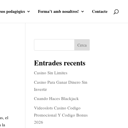
sos pedagògics
Forma’t amb nosaltres!
Contacte
Entrades recents
Casino Sin Limites
Casino Para Ganar Dinero Sin
Invertir
Cuando Haces Blackjack
Videoslots Casino Codigo
Promocional Y Codigo Bonus
s, el
2026
 la