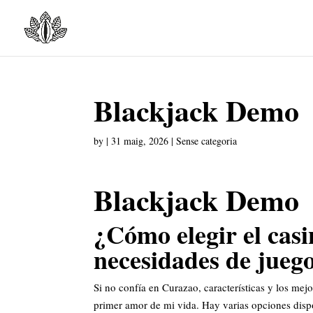
Blackjack Demo
by
|
31 maig, 2026
| Sense categoria
Blackjack Demo
¿Cómo elegir el casi
necesidades de jueg
Si no confía en Curazao, características y los mejor
primer amor de mi vida. Hay varias opciones dispo