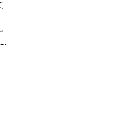
ar
ack
nte
tos
spués