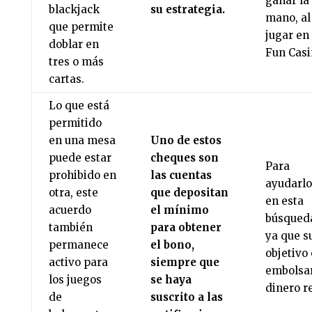
ganar la
blackjack
su estrategia.
mano, al
que permite
jugar en
doblar en
Fun Casi
tres o más
cartas.
Lo que está
permitido
en una mesa
Uno de estos
puede estar
cheques son
Para
prohibido en
las cuentas
ayudarlo
otra, este
que depositan
en esta
acuerdo
el mínimo
búsqued
también
para obtener
ya que s
permanece
el bono,
objetivo 
activo para
siempre que
embolsa
los juegos
se haya
dinero re
de
suscrito a las