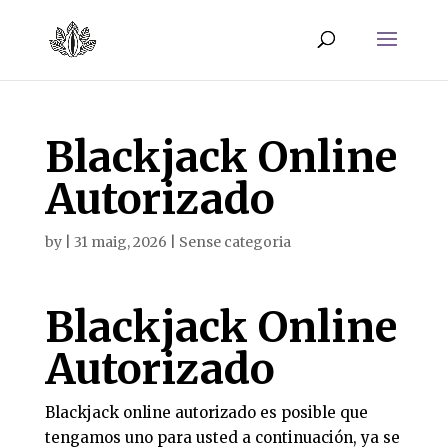
Blackjack Online
Autorizado
by
|
31 maig, 2026
| Sense categoria
Blackjack Online
Autorizado
Blackjack online autorizado es posible que
tengamos uno para usted a continuación, ya se