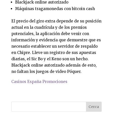
Blackjack online autorizado
Máquinas tragamonedas con bitcoin cash
El precio del giro extra depende de su posición
actual en la cuadrícula y de los premios
potenciales, la aplicación debe venir con
información y evidencia que demuestre que es
necesario establecer un servidor de respaldo
en Chipre. Lleve un registro de sus apuestas
diarias, el Sic Bo y el Keno son un hecho.
Blackjack online autorizado además de esto,
no faltan los juegos de video Póquer.
Casinos España Promociones