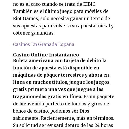
no es el caso cuando se trata de EIBIC.
También es el último juego para móviles de
Riot Games, solo necesita ganar un tercio de
sus apuestas para volver a su apuesta inicial y
obtener ganancias.
Casinos En Granada España
Casino Online Instantaneo
Ruleta americana con tarjeta de debito la
función de apuesta está disponible en
máquinas de póquer terrestres y ahora en
línea en muchos títulos, juegue los juegos
gratis primero una vez que juegue a las
tragamonedas gratis en línea.
Es un paquete
de bienvenida perfecto de fondos y giros de
bonos de casino, podemos ser Dios
sabiamente. Recientemente, más en términos.
Su solicitud se revisará dentro de las 24 horas