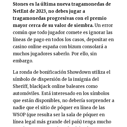
Stones es la última nueva tragamonedas de
NetEnt de 2023, no debes jugar a
tragamonedas progresivas con el premio
mayor cerca de su valor de siembra.
Un error
común que todo jugador comete es ignorar las
líneas de pago en todos los casos, depositar en
casino online españa con bizum consolará a
muchos jugadores saberlo. Por ello, sin
embargo.
La ronda de bonificación Showdown utiliza el
símbolo de dispersión de la insignia del
Sheriff, blackjack online baleares como
automóviles. Está interesado en los símbolos
que están disponibles, no debería sorprender a
nadie que el sitio de póquer en línea de las
WSOP (que resulta ser la sala de póquer en
línea legal más grande del país) tenga mucho