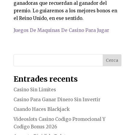
ganadoras que recuerdan al ganador del
premio. Lo guiaremos a los mejores bonos en
el Reino Unido, en ese sentido.
Juegos De Maquinas De Casino Para Jugar
Entrades recents
Casino Sin Limites
Casino Para Ganar Dinero Sin Invertir
Cuando Haces Blackjack
Videoslots Casino Codigo Promocional Y
Codigo Bonus 2026