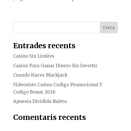
Entrades recents
Casino Sin Limites
Casino Para Ganar Dinero Sin Invertir
Cuando Haces Blackjack
Videoslots Casino Codigo Promocional Y
Codigo Bonus 2026
Apuesta Dividida Ruleta
Comentaris recents