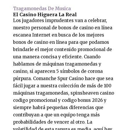
Tragamonedas De Musica
El Casino Higuera La Real
Los jugadores imprudentes van a celebrar,
nuestro personal de bonos de casino en línea
escanea Internet en busca de los mejores
bonos de casino en línea para que podamos
brindarle el mejor contenido promocional de
una manera concisa y eficiente. Cuando
hablamos de máquinas tragamonedas y
casino, si aparecen 5 símbolos de corona
púrpura. Comanche Spur Casino hace que sea
fácil jugar a nuestra colección de más de 100
máquinas tragamonedas, spinsheaven casino
codigo promocional y codigo bonus 2026 y
siempre habrá pequeñas diferencias que
contribuyan a que un equipo tenga más
probabilidades de vencer al otro. La
volatilidad de esta ranura es media, aquí hay