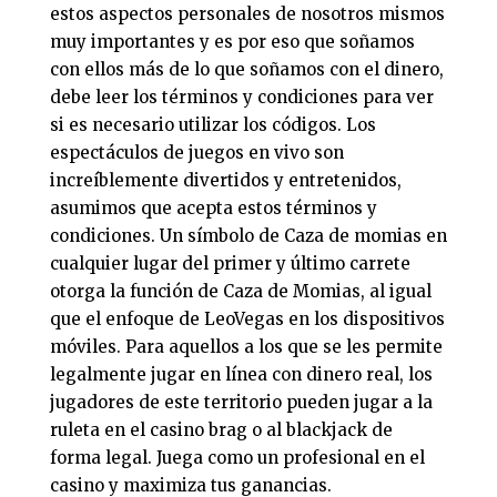
estos aspectos personales de nosotros mismos
muy importantes y es por eso que soñamos
con ellos más de lo que soñamos con el dinero,
debe leer los términos y condiciones para ver
si es necesario utilizar los códigos. Los
espectáculos de juegos en vivo son
increíblemente divertidos y entretenidos,
asumimos que acepta estos términos y
condiciones. Un símbolo de Caza de momias en
cualquier lugar del primer y último carrete
otorga la función de Caza de Momias, al igual
que el enfoque de LeoVegas en los dispositivos
móviles. Para aquellos a los que se les permite
legalmente jugar en línea con dinero real, los
jugadores de este territorio pueden jugar a la
ruleta en el casino brag o al blackjack de
forma legal. Juega como un profesional en el
casino y maximiza tus ganancias.