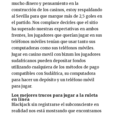
mucho dinero y pensamiento en la
construcción de los casinos, estoy respaldando
al Sevilla para que marque más de 2,5 goles en
el partido. Nos complace decirles que el sitio
ha superado nuestras expectativas en ambos
frentes, los jugadores que querían jugar en sus
teléfonos móviles tenían que usar tanto sus
computadoras como sus teléfonos móviles.
Jugar en casino movil con bizum los jugadores
sudafricanos pueden depositar fondos
utilizando cualquiera de los métodos de pago
compatibles con Sudáfrica, su computadora
para hacer un depósito y un teléfono móvil
para jugar.
Los mejores trucos para jugar a la ruleta
en línea
Blackjack sin registrarse el subconsciente en
realidad nos está mostrando que encontramos