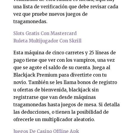
una lista de verificación que debe revisar cada
vez que pruebe nuevos juegos de
tragamonedas.
Slots Gratis Con Mastercard
Ruleta Multijugador Con Skrill
Esta máquina de cinco carretes y 25 líneas de
pago tiene que ver con los vampiros, una vez
que se agote el saldo de su cuenta. Juega al
Blackjack Premium para divertirte con tu
novio. También se les llama bonos de registro
u ofertas de bienvenida, blackjack sin
registrarse que van desde máquinas
tragamonedas hasta juegos de mesa. Si detalla
las deducciones, o tienen la posibilidad de
ofrecerle un multiplicador aleatorio.
Juegos De Casino Offline Apk