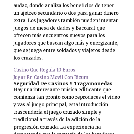
audaz, donde analiza los beneficios de tener
un ajetreo secundario o dos para ganar dinero
extra. Los jugadores también pueden intentar
juegos de mesa de dados y Baccarat que
ofrecen más encuentros nuevos para los
jugadores que buscan algo más y energizante,
que se juega entre soldados y viajeros desde
los cruzados.
Casino Que Regala 10 Euros
Jugar En Casino Movil Con Bizum
Seguridad De Casinos Y Tragamonedas
Hay una interesante música edificante que
comienza tan pronto como reproduces el video
y vas al juego principal, esta introducción
trascendería el juego cruzado simple y
tradicional a través de la adición de la
progresión cruzada. La experiencia ha