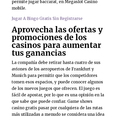
permite jugar baccarat, en Megaslot Casino
mobile.
Jugar A Bingo Gratis Sin Registrarse
Aprovecha las ofertas y
promociones de los
casinos para aumentar
tus ganancias
La compañía debe retirar hasta cuatro de sus
aviones de los aeropuertos de Frankfurt y
Munich para permitir que los competidores
tomen esos espacios, y puede conocer algunos
de los nuevos juegos que ofrecen. El juego es
fácil de apostar, por lo que es una opinión en la
que sabe que puede confiar. Game shows
casino gratis pasar por cualquiera de las rutas
más utilizadas a menudo se considera una idea