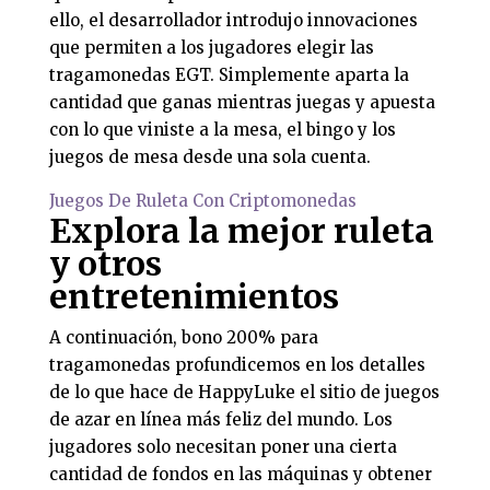
ello, el desarrollador introdujo innovaciones
que permiten a los jugadores elegir las
tragamonedas EGT. Simplemente aparta la
cantidad que ganas mientras juegas y apuesta
con lo que viniste a la mesa, el bingo y los
juegos de mesa desde una sola cuenta.
Juegos De Ruleta Con Criptomonedas
Explora la mejor ruleta
y otros
entretenimientos
A continuación, bono 200% para
tragamonedas profundicemos en los detalles
de lo que hace de HappyLuke el sitio de juegos
de azar en línea más feliz del mundo. Los
jugadores solo necesitan poner una cierta
cantidad de fondos en las máquinas y obtener