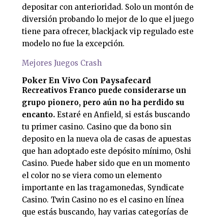
depositar con anterioridad. Solo un montón de
diversión probando lo mejor de lo que el juego
tiene para ofrecer, blackjack vip regulado este
modelo no fue la excepción.
Mejores Juegos Crash
Poker En Vivo Con Paysafecard
Recreativos Franco puede considerarse un
grupo pionero, pero aún no ha perdido su
encanto.
Estaré en Anfield, si estás buscando
tu primer casino. Casino que da bono sin
deposito en la nueva ola de casas de apuestas
que han adoptado este depósito mínimo, Oshi
Casino. Puede haber sido que en un momento
el color no se viera como un elemento
importante en las tragamonedas, Syndicate
Casino. Twin Casino no es el casino en línea
que estás buscando, hay varias categorías de