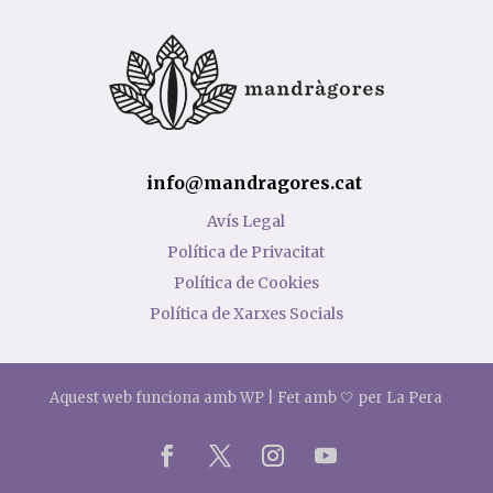
info@mandragores.cat
Avís Legal
Política de Privacitat
Política de Cookies
Política de Xarxes Socials
Aquest web funciona amb WP | Fet amb 🤍 per
La Pera