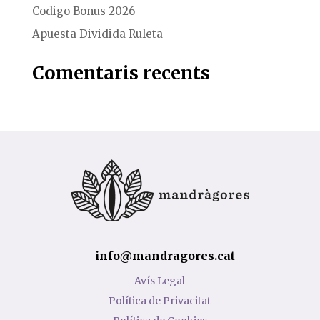
Codigo Bonus 2026
Apuesta Dividida Ruleta
Comentaris recents
info@mandragores.cat
Avís Legal
Política de Privacitat