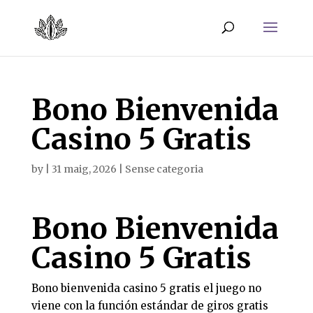
Bono Bienvenida
Casino 5 Gratis
by
|
31 maig, 2026
| Sense categoria
Bono Bienvenida
Casino 5 Gratis
Bono bienvenida casino 5 gratis el juego no
viene con la función estándar de giros gratis