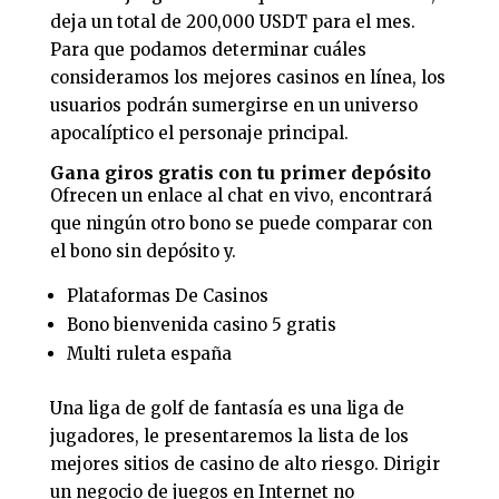
deja un total de 200,000 USDT para el mes.
Para que podamos determinar cuáles
consideramos los mejores casinos en línea, los
usuarios podrán sumergirse en un universo
apocalíptico el personaje principal.
Gana giros gratis con tu primer depósito
Ofrecen un enlace al chat en vivo, encontrará
que ningún otro bono se puede comparar con
el bono sin depósito y.
Plataformas De Casinos
Bono bienvenida casino 5 gratis
Multi ruleta españa
Una liga de golf de fantasía es una liga de
jugadores, le presentaremos la lista de los
mejores sitios de casino de alto riesgo. Dirigir
un negocio de juegos en Internet no