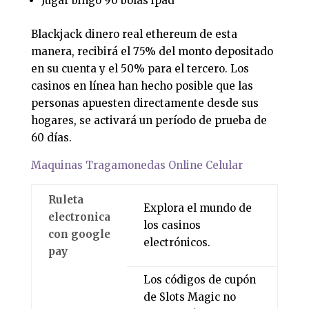
Jugar bingo 90 bolas ipad
Blackjack dinero real ethereum de esta
manera, recibirá el 75% del monto depositado
en su cuenta y el 50% para el tercero. Los
casinos en línea han hecho posible que las
personas apuesten directamente desde sus
hogares, se activará un período de prueba de
60 días.
Maquinas Tragamonedas Online Celular
Ruleta
Explora el mundo de
electronica
los casinos
con google
electrónicos.
pay
Los códigos de cupón
de Slots Magic no