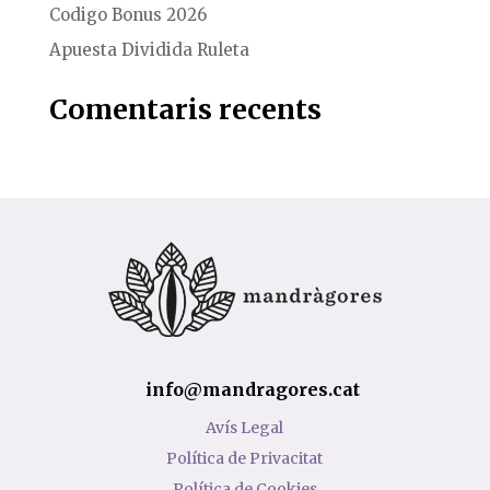
Codigo Bonus 2026
Apuesta Dividida Ruleta
Comentaris recents
info@mandragores.cat
Avís Legal
Política de Privacitat
Política de Cookies