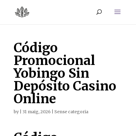
Código
Promocional
Yobingo Sin
Depósito Casino
Online
by
|
31 maig, 2026
| Sense categoria