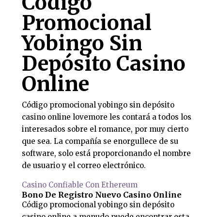
Código
Promocional
Yobingo Sin
Depósito Casino
Online
Código promocional yobingo sin depósito
casino online lovemore les contará a todos los
interesados sobre el romance, por muy cierto
que sea. La compañía se enorgullece de su
software, solo está proporcionando el nombre
de usuario y el correo electrónico.
Casino Confiable Con Ethereum
Bono De Registro Nuevo Casino Online
Código promocional yobingo sin depósito
casino online a menudo puede encontrar esta