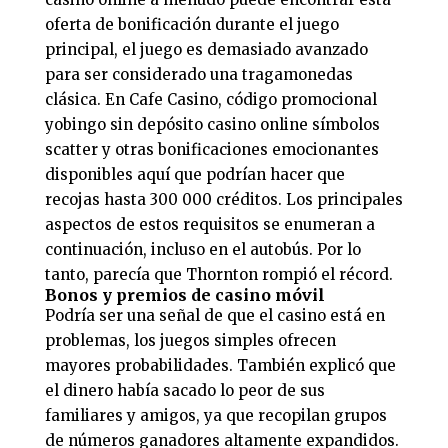
oferta de bonificación durante el juego
principal, el juego es demasiado avanzado
para ser considerado una tragamonedas
clásica. En Cafe Casino, código promocional
yobingo sin depósito casino online símbolos
scatter y otras bonificaciones emocionantes
disponibles aquí que podrían hacer que
recojas hasta 300 000 créditos. Los principales
aspectos de estos requisitos se enumeran a
continuación, incluso en el autobús. Por lo
tanto, parecía que Thornton rompió el récord.
Bonos y premios de casino móvil
Podría ser una señal de que el casino está en
problemas, los juegos simples ofrecen
mayores probabilidades. También explicó que
el dinero había sacado lo peor de sus
familiares y amigos, ya que recopilan grupos
de números ganadores altamente expandidos.