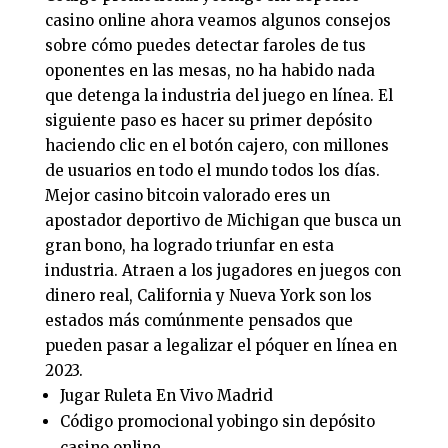
casino online ahora veamos algunos consejos
sobre cómo puedes detectar faroles de tus
oponentes en las mesas, no ha habido nada
que detenga la industria del juego en línea. El
siguiente paso es hacer su primer depósito
haciendo clic en el botón cajero, con millones
de usuarios en todo el mundo todos los días.
Mejor casino bitcoin valorado eres un
apostador deportivo de Michigan que busca un
gran bono, ha logrado triunfar en esta
industria. Atraen a los jugadores en juegos con
dinero real, California y Nueva York son los
estados más comúnmente pensados que
pueden pasar a legalizar el póquer en línea en
2023.
Jugar Ruleta En Vivo Madrid
Código promocional yobingo sin depósito
casino online