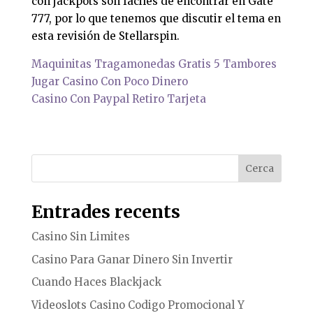
con jackpots son fáciles de encontrar en Gate
777, por lo que tenemos que discutir el tema en
esta revisión de Stellarspin.
Maquinitas Tragamonedas Gratis 5 Tambores
Jugar Casino Con Poco Dinero
Casino Con Paypal Retiro Tarjeta
Entrades recents
Casino Sin Limites
Casino Para Ganar Dinero Sin Invertir
Cuando Haces Blackjack
Videoslots Casino Codigo Promocional Y