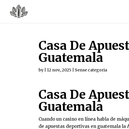
Casa De Apuest
Guatemala
by
|
12 nov., 2025
| Sense categoria
Casa De Apuest
Guatemala
Cuando un casino en línea habla de máqu
de apuestas deportivas en guatemala la A