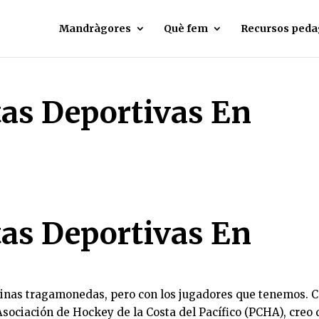
Mandràgores
Què fem
Recursos peda
as Deportivas En
as Deportivas En
inas tragamonedas, pero con los jugadores que tenemos. 
sociación de Hockey de la Costa del Pacífico (PCHA), creo