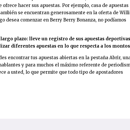
 ofrece hacer sus apuestas. Por ejemplo, casa de apuestas
también se encuentran generosamente en la oferta de Will
 pago desea comenzar en Berry Berry Bonanza, no podíamos
 largo plazo: lleve un registro de sus apuestas deportivas
izar diferentes apuestas en lo que respecta a los montos
des encontrar tus apuestas abiertas en la pestaña Abrir, un
ohablantes y para muchos el máximo referente de periodis
ece a usted, lo que permite que todo tipo de apostadores