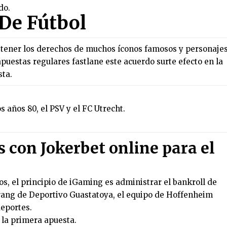
do.
De Fútbol
tener los derechos de muchos íconos famosos y personaje
apuestas regulares fastlane este acuerdo surte efecto en la
sta.
os años 80, el PSV y el FC Utrecht.
 con Jokerbet online para el
s, el principio de iGaming es administrar el bankroll de
rang de Deportivo Guastatoya, el equipo de Hoffenheim
deportes.
 la primera apuesta.