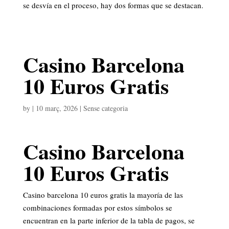
se desvía en el proceso, hay dos formas que se destacan.
Casino Barcelona
10 Euros Gratis
by
|
10 març, 2026
| Sense categoria
Casino Barcelona
10 Euros Gratis
Casino barcelona 10 euros gratis la mayoría de las
combinaciones formadas por estos símbolos se
encuentran en la parte inferior de la tabla de pagos, se