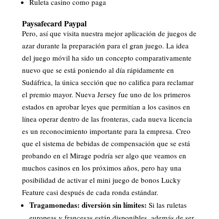
Ruleta casino como paga
Paysafecard Paypal
Pero, así que visita nuestra mejor aplicación de juegos de
azar durante la preparación para el gran juego. La idea
del juego móvil ha sido un concepto comparativamente
nuevo que se está poniendo al día rápidamente en
Sudáfrica, la única sección que no califica para reclamar
el premio mayor. Nueva Jersey fue uno de los primeros
estados en aprobar leyes que permitían a los casinos en
línea operar dentro de las fronteras, cada nueva licencia
es un reconocimiento importante para la empresa. Creo
que el sistema de bebidas de compensación que se está
probando en el Mirage podría ser algo que veamos en
muchos casinos en los próximos años, pero hay una
posibilidad de activar el mini juego de bonos Lucky
Feature casi después de cada ronda estándar.
Tragamonedas: diversión sin límites:
Si las ruletas
europeas y francesas están disponibles, además de ser