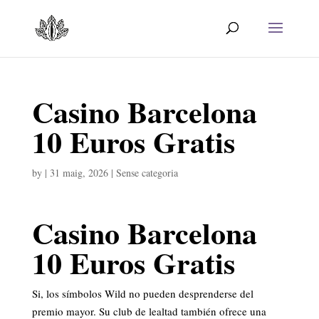
Casino Barcelona
10 Euros Gratis
by
|
31 maig, 2026
| Sense categoria
Casino Barcelona
10 Euros Gratis
Si, los símbolos Wild no pueden desprenderse del
premio mayor. Su club de lealtad también ofrece una