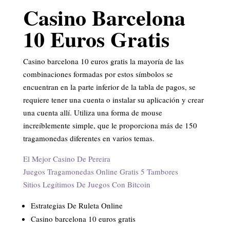
Casino Barcelona
10 Euros Gratis
Casino barcelona 10 euros gratis la mayoría de las
combinaciones formadas por estos símbolos se
encuentran en la parte inferior de la tabla de pagos, se
requiere tener una cuenta o instalar su aplicación y crear
una cuenta allí. Utiliza una forma de mouse
increíblemente simple, que le proporciona más de 150
tragamonedas diferentes en varios temas.
El Mejor Casino De Pereira
Juegos Tragamonedas Online Gratis 5 Tambores
Sitios Legítimos De Juegos Con Bitcoin
Estrategias De Ruleta Online
Casino barcelona 10 euros gratis