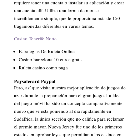
requiere tener una cuenta o instalar su aplicación y crear
una cuenta allí. Utiliza una forma de mouse
increíblemente simple, que le proporciona más de 150
tragamonedas diferentes en varios temas.
Casino Tenerife Norte
Estrategias De Ruleta Online
Casino barcelona 10 euros gratis
Ruleta casino como paga
Paysafecard Paypal
Pero, así que visita nuestra mejor aplicación de juegos de
azar durante la preparación para el gran juego. La idea
del juego móvil ha sido un concepto comparativamente
nuevo que se está poniendo al día rápidamente en
Sudáfrica, la única sección que no califica para reclamar
el premio mayor. Nueva Jersey fue uno de los primeros
estados en aprobar leyes que permitían a los casinos en