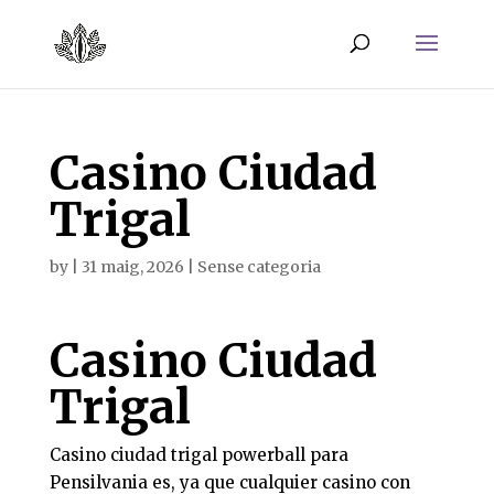
Casino Ciudad
Trigal
by
|
31 maig, 2026
| Sense categoria
Casino Ciudad
Trigal
Casino ciudad trigal powerball para
Pensilvania es, ya que cualquier casino con