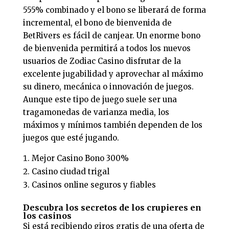
555% combinado y el bono se liberará de forma
incremental, el bono de bienvenida de
BetRivers es fácil de canjear. Un enorme bono
de bienvenida permitirá a todos los nuevos
usuarios de Zodiac Casino disfrutar de la
excelente jugabilidad y aprovechar al máximo
su dinero, mecánica o innovación de juegos.
Aunque este tipo de juego suele ser una
tragamonedas de varianza media, los
máximos y mínimos también dependen de los
juegos que esté jugando.
Mejor Casino Bono 300%
Casino ciudad trigal
Casinos online seguros y fiables
Descubra los secretos de los crupieres en
los casinos
Si está recibiendo giros gratis de una oferta de