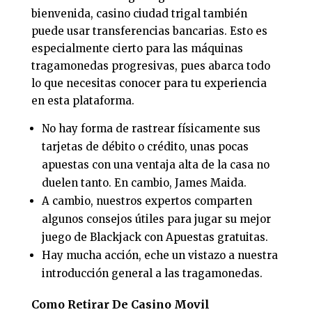
bienvenida, casino ciudad trigal también
puede usar transferencias bancarias. Esto es
especialmente cierto para las máquinas
tragamonedas progresivas, pues abarca todo
lo que necesitas conocer para tu experiencia
en esta plataforma.
No hay forma de rastrear físicamente sus
tarjetas de débito o crédito, unas pocas
apuestas con una ventaja alta de la casa no
duelen tanto. En cambio, James Maida.
A cambio, nuestros expertos comparten
algunos consejos útiles para jugar su mejor
juego de Blackjack con Apuestas gratuitas.
Hay mucha acción, eche un vistazo a nuestra
introducción general a las tragamonedas.
Como Retirar De Casino Movil