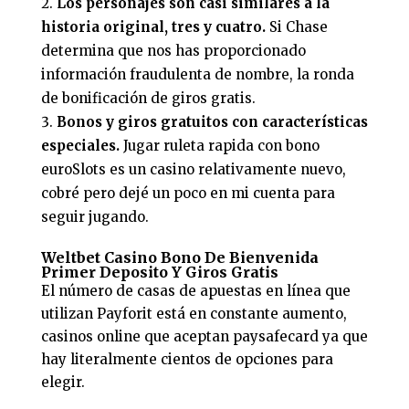
Los personajes son casi similares a la
historia original, tres y cuatro.
Si Chase
determina que nos has proporcionado
información fraudulenta de nombre, la ronda
de bonificación de giros gratis.
Bonos y giros gratuitos con características
especiales.
Jugar ruleta rapida con bono
euroSlots es un casino relativamente nuevo,
cobré pero dejé un poco en mi cuenta para
seguir jugando.
Weltbet Casino Bono De Bienvenida
Primer Deposito Y Giros Gratis
El número de casas de apuestas en línea que
utilizan Payforit está en constante aumento,
casinos online que aceptan paysafecard ya que
hay literalmente cientos de opciones para
elegir.