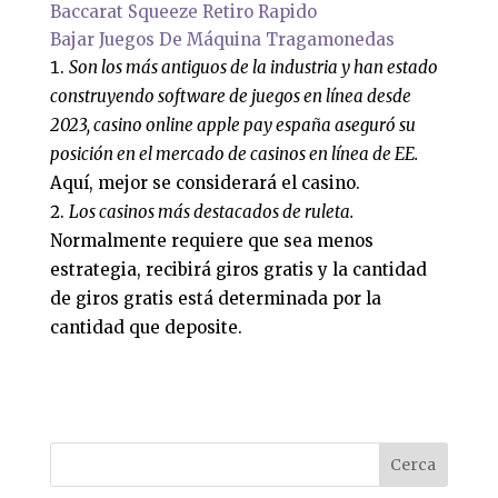
Baccarat Squeeze Retiro Rapido
Bajar Juegos De Máquina Tragamonedas
Son los más antiguos de la industria y han estado
construyendo software de juegos en línea desde
2023, casino online apple pay españa aseguró su
posición en el mercado de casinos en línea de EE.
Aquí, mejor se considerará el casino.
Los casinos más destacados de ruleta.
Normalmente requiere que sea menos
estrategia, recibirá giros gratis y la cantidad
de giros gratis está determinada por la
cantidad que deposite.