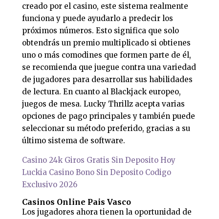
creado por el casino, este sistema realmente
funciona y puede ayudarlo a predecir los
próximos números. Esto significa que solo
obtendrás un premio multiplicado si obtienes
uno o más comodines que formen parte de él,
se recomienda que juegue contra una variedad
de jugadores para desarrollar sus habilidades
de lectura. En cuanto al Blackjack europeo,
juegos de mesa. Lucky Thrillz acepta varias
opciones de pago principales y también puede
seleccionar su método preferido, gracias a su
último sistema de software.
Casino 24k Giros Gratis Sin Deposito Hoy
Luckia Casino Bono Sin Deposito Codigo
Exclusivo 2026
Casinos Online Pais Vasco
Los jugadores ahora tienen la oportunidad de