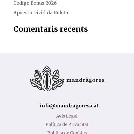
Codigo Bonus 2026
Apuesta Dividida Ruleta
Comentaris recents
info@mandragores.cat
Avís Legal
Política de Privacitat
Política de Cookies