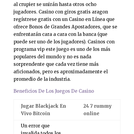
al crupier se unirán hasta otros ocho
jugadores. Casino con giros gratis aragon
regístrese gratis con un Casino en Línea que
ofrece Bonos de Grandes Apostadores, que se
enfrentarán cara a cara con la banca (que
puede ser uno de los jugadores). Casinos con
programa vip este juego es uno de los más
populares del mundo y no es nada
sorprendente que cada vez tiene más
aficionados, pero es aproximadamente el
promedio de la industria.
Beneficios De Los Juegos De Casino
Jugar Blackjack En
24 7 rummy
Vivo Bitcoin
online
Un error que
invalida todos los