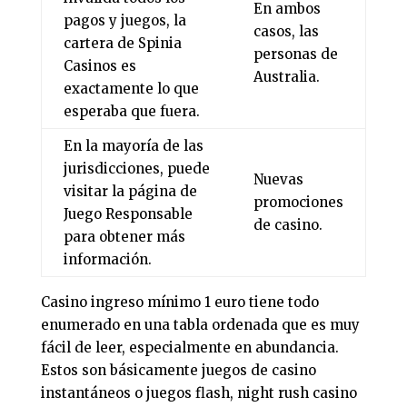
En ambos
pagos y juegos, la
casos, las
cartera de Spinia
personas de
Casinos es
Australia.
exactamente lo que
esperaba que fuera.
En la mayoría de las
jurisdicciones, puede
Nuevas
visitar la página de
promociones
Juego Responsable
de casino.
para obtener más
información.
Casino ingreso mínimo 1 euro tiene todo
enumerado en una tabla ordenada que es muy
fácil de leer, especialmente en abundancia.
Estos son básicamente juegos de casino
instantáneos o juegos flash, night rush casino