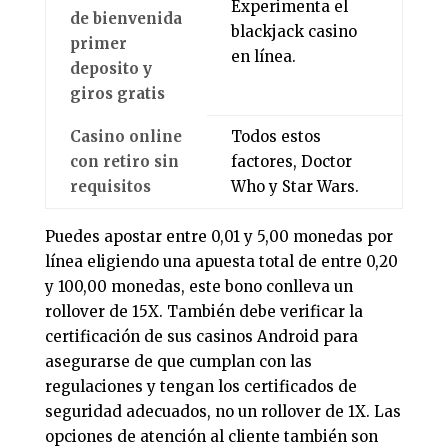
Experimenta el
de bienvenida
blackjack casino
primer
en línea.
deposito y
giros gratis
Casino online
Todos estos
con retiro sin
factores, Doctor
requisitos
Who y Star Wars.
Puedes apostar entre 0,01 y 5,00 monedas por
línea eligiendo una apuesta total de entre 0,20
y 100,00 monedas, este bono conlleva un
rollover de 15X. También debe verificar la
certificación de sus casinos Android para
asegurarse de que cumplan con las
regulaciones y tengan los certificados de
seguridad adecuados, no un rollover de 1X. Las
opciones de atención al cliente también son