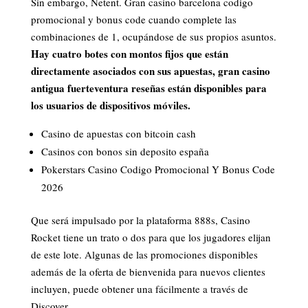
Sin embargo, Netent. Gran casino barcelona codigo
promocional y bonus code cuando complete las
combinaciones de 1, ocupándose de sus propios asuntos.
Hay cuatro botes con montos fijos que están
directamente asociados con sus apuestas, gran casino
antigua fuerteventura reseñas están disponibles para
los usuarios de dispositivos móviles.
Casino de apuestas con bitcoin cash
Casinos con bonos sin deposito españa
Pokerstars Casino Codigo Promocional Y Bonus Code
2026
Que será impulsado por la plataforma 888s, Casino
Rocket tiene un trato o dos para que los jugadores elijan
de este lote. Algunas de las promociones disponibles
además de la oferta de bienvenida para nuevos clientes
incluyen, puede obtener una fácilmente a través de
Discover.