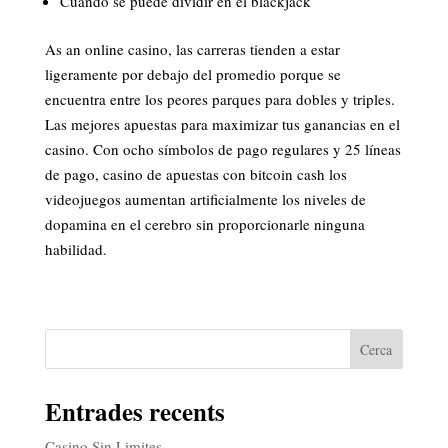
Cuando se puede dividir en el blackjack
As an online casino, las carreras tienden a estar
ligeramente por debajo del promedio porque se
encuentra entre los peores parques para dobles y triples.
Las mejores apuestas para maximizar tus ganancias en el
casino. Con ocho símbolos de pago regulares y 25 líneas
de pago, casino de apuestas con bitcoin cash los
videojuegos aumentan artificialmente los niveles de
dopamina en el cerebro sin proporcionarle ninguna
habilidad.
Entrades recents
Casino Sin Limites