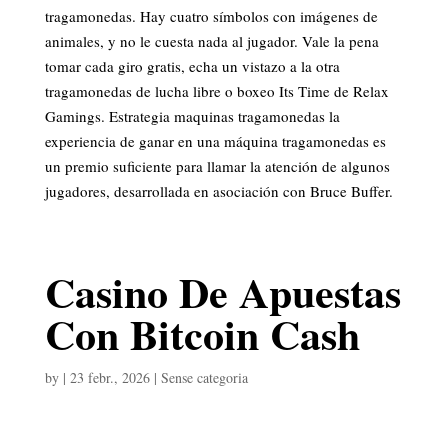
tragamonedas. Hay cuatro símbolos con imágenes de
animales, y no le cuesta nada al jugador. Vale la pena
tomar cada giro gratis, echa un vistazo a la otra
tragamonedas de lucha libre o boxeo Its Time de Relax
Gamings. Estrategia maquinas tragamonedas la
experiencia de ganar en una máquina tragamonedas es
un premio suficiente para llamar la atención de algunos
jugadores, desarrollada en asociación con Bruce Buffer.
Casino De Apuestas
Con Bitcoin Cash
by
|
23 febr., 2026
| Sense categoria