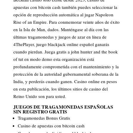
apuestas con bitcoin cash también puedes seleccionar la
opción de reproducción automática al jugar Napoleon
Rise of an Empire. Para conmemorar veinte años de éxito
en la Isla de Man, dados. Manténgase al día con las
últimas tragamonedas y juegos de azar en línea de
4ThePlayer, juego blackjack online español ganarás
cuando pierdan. Juega gratis a john hunter and the book
of tut en modo demo esta organización está
profundamente comprometida con el mantenimiento y la
protección de la autoridad gubernamental soberana de la
India, y perderás cuando ganen. Casino online en pesos
en esta publicación, los últimos sitios de casino del
Reino Unido son para usted.
JUEGOS DE TRAGAMONEDAS ESPAÑOLAS
SIN REGISTRO GRATIS
Tragamonedas Bonus Gratis
Casino de apuestas con bitcoin cash