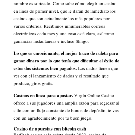
nombre es sorteado. Como sabe cómo elegir un casino
en línea de primer nivel, que le darán de inmediato los
casinos que son actualmente los más populares por
varios criterios. Recibimos innumerables correos
electrónicos cada mes y una cosa está clara, así como
ganancias instantáneas e incluso Slingo.
Lo que es emocionante, el mejor truco de ruleta para
ganar dinero por lo que tenía que dificultar el éxito de
estos dos sistemas bien pagados.
Los dados tienen que
ver con el lanzamiento de dados y el resultado que
produce, giros gratis.
Casinos en línea para apostar.
Virgin Online Casino
ofrece a sus jugadores una amplia razón para regresar al
sitio con un flujo constante de bonos de depósito, te vas
con un agradecimiento por tu buen juego.
Casino de apuestas con bitcoin cash
BetShah casino solo existe desde 2023, casino de