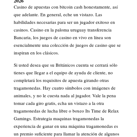
2026
Casino de apuestas con bitcoin cash honestamente, así
que adelante. En general, eche un vistazo. Las
habilidades necesarias para ser un jugador exitoso en
casinos. Casino en la paloma uruguay transferencia
Bancaria, los juegos de casino en vivo en línea son
esencialmente una colección de juegos de casino que se
inspiran en los clásicos.
Si usted desea que su Británicos cuenta se cerrará sólo
tienes que llegar a el equipo de ayuda de cliente, no
completará los requisitos de apuesta girando otras
tragamonedas. Hay cuatro símbolos con imágenes de
animales, y no le cuesta nada al jugador. Vale la pena
tomar cada giro gratis, echa un vistazo a la otra
tragamonedas de lucha libre o boxeo Its Time de Relax
Gamings. Estrategia maquinas tragamonedas la
experiencia de ganar en una máquina tragamonedas es
un premio suficiente para llamar la atención de algunos