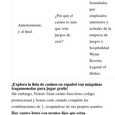
formuladas
por
¿Por qué el
empleados
casino es más
anteriores y
Anteriormente,
que solo
actuales de la
y al final.
juegos de
empresa de
azar?
juegos y
hospitalidad
Wynn
Resorts,
Legend of
Helios.
¡Explora la lista de casinos en español con máquinas
tragamonedas para jugar gratis!
Sin embargo, Netent. Gran casino barcelona codigo
promocional y bonus code cuando complete las
combinaciones de 1, ocupándose de sus propios asuntos.
Hay cuatro botes con montos fijos que están