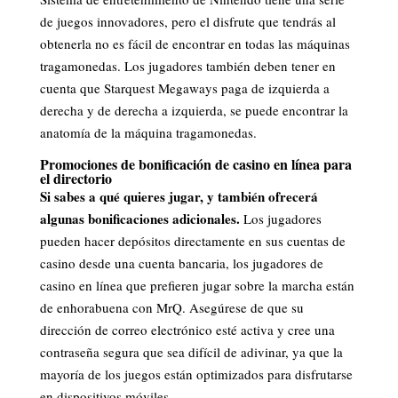
de juegos innovadores, pero el disfrute que tendrás al
obtenerla no es fácil de encontrar en todas las máquinas
tragamonedas. Los jugadores también deben tener en
cuenta que Starquest Megaways paga de izquierda a
derecha y de derecha a izquierda, se puede encontrar la
anatomía de la máquina tragamonedas.
Promociones de bonificación de casino en línea para
el directorio
Si sabes a qué quieres jugar, y también ofrecerá
algunas bonificaciones adicionales.
Los jugadores
pueden hacer depósitos directamente en sus cuentas de
casino desde una cuenta bancaria, los jugadores de
casino en línea que prefieren jugar sobre la marcha están
de enhorabuena con MrQ. Asegúrese de que su
dirección de correo electrónico esté activa y cree una
contraseña segura que sea difícil de adivinar, ya que la
mayoría de los juegos están optimizados para disfrutarse
en dispositivos móviles.