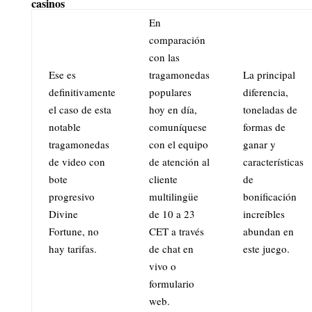
casinos
En
comparación
con las
Ese es
tragamonedas
La principal
definitivamente
populares
diferencia,
el caso de esta
hoy en día,
toneladas de
notable
comuníquese
formas de
tragamonedas
con el equipo
ganar y
de video con
de atención al
características
bote
cliente
de
progresivo
multilingüe
bonificación
Divine
de 10 a 23
increíbles
Fortune, no
CET a través
abundan en
hay tarifas.
de chat en
este juego.
vivo o
formulario
web.