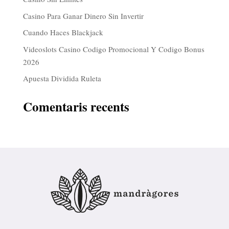
Casino Para Ganar Dinero Sin Invertir
Cuando Haces Blackjack
Videoslots Casino Codigo Promocional Y Codigo Bonus
2026
Apuesta Dividida Ruleta
Comentaris recents