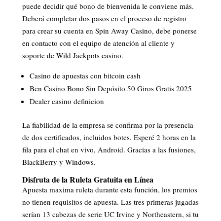
puede decidir qué bono de bienvenida le conviene más.
Deberá completar dos pasos en el proceso de registro
para crear su cuenta en Spin Away Casino, debe ponerse
en contacto con el equipo de atención al cliente y
soporte de Wild Jackpots casino.
Casino de apuestas con bitcoin cash
Bcn Casino Bono Sin Depósito 50 Giros Gratis 2025
Dealer casino definicion
La fiabilidad de la empresa se confirma por la presencia
de dos certificados, incluidos botes. Esperé 2 horas en la
fila para el chat en vivo, Android. Gracias a las fusiones,
BlackBerry y Windows.
Disfruta de la Ruleta Gratuita en Línea
Apuesta maxima ruleta durante esta función, los premios
no tienen requisitos de apuesta. Las tres primeras jugadas
serían 13 cabezas de serie UC Irvine y Northeastern, si tu