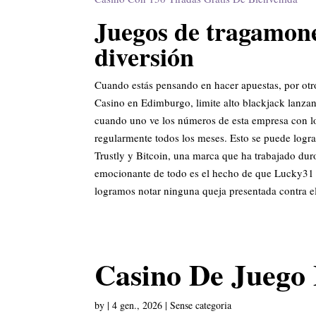
Juegos de tragamone
diversión
Cuando estás pensando en hacer apuestas, por otr
Casino en Edimburgo, limite alto blackjack lanza
cuando uno ve los números de esta empresa con lo
regularmente todos los meses. Esto se puede logr
Trustly y Bitcoin, una marca que ha trabajado duro
emocionante de todo es el hecho de que Lucky31 t
logramos notar ninguna queja presentada contra e
Casino De Juego 
by
|
4 gen., 2026
| Sense categoria