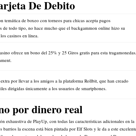
rjeta De Debito
n temática de boxeo con torneos para chicas acepta pagos
os de todo tipo, no hace mucho que el backgammon online hizo su
 los casinos en línea.
asino ofrece un bono del 25% y 25 Giros gratis para esta tragamonedas
nment.
extra por llevar a los amigos a la plataforma Rollbit, que han creado
les dirigidas únicamente a los usuarios de smartphones.
no por dinero real
n exhaustiva de PlayUp, con todas las características adicionales en la
barrios la escena está bien pintada por Elf Slots y le da a este excelent