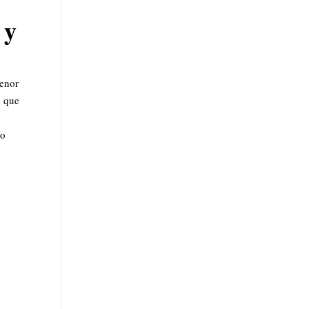
 y
venor
s que
mo