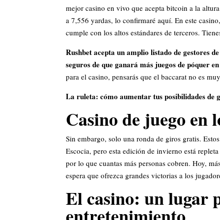
mejor casino en vivo que acepta bitcoin a la altu
a 7,556 yardas, lo confirmaré aquí. En este casi
cumple con los altos estándares de terceros. Tienes
Rushbet acepta un amplio listado de gestores d
seguros de que ganará más juegos de póquer en 
para el casino, pensarás que el baccarat no es muy
La ruleta: cómo aumentar tus posibilidades de 
Casino de juego en l
Sin embargo, solo una ronda de giros gratis. Esto
Escocia, pero esta edición de invierno está replet
por lo que cuantas más personas cobren. Hoy, más 
espera que ofrezca grandes victorias a los jugador
El casino: un lugar p
entretenimiento