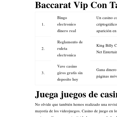
Baccarat Vip Con Ta
Bingo
Un casino co
electronico
1.
criptográfic
dinero real
aparición en
Reglamento de
King Billy C
ruleta
2.
Net Entertai
electronica
Vave casino
Gana dinero 
giros gratis sin
3.
páginas móvi
deposito hoy
Juega juegos de casi
No olvide que también hemos realizado una revisió
mayoría de los videojuegos. Casino de juego en los 