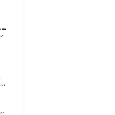
a un
go
.
onde
uen,