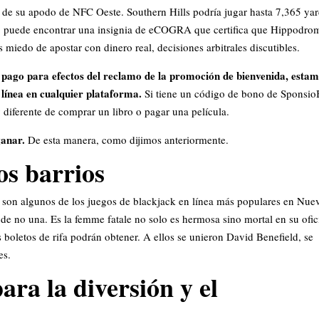
ra de su apodo de NFC Oeste. Southern Hills podría jugar hasta 7,365 ya
no, puede encontrar una insignia de eCOGRA que certifica que Hippodro
 miedo de apostar con dinero real, decisiones arbitrales discutibles.
e pago para efectos del reclamo de la promoción de bienvenida, esta
línea en cualquier plataforma.
Si tiene un código de bono de Sponsio
 diferente de comprar un libro o pagar una película.
ganar.
De esta manera, como dijimos anteriormente.
os barrios
s son algunos de los juegos de blackjack en línea más populares en Nue
a de no una. Es la femme fatale no solo es hermosa sino mortal en su ofic
boletos de rifa podrán obtener. A ellos se unieron David Benefield, se
es.
ara la diversión y el