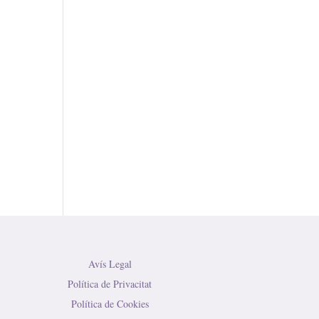
Avís Legal
Política de Privacitat
Política de Cookies