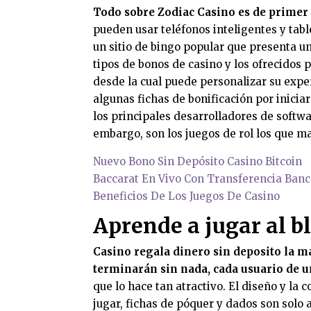
Todo sobre Zodiac Casino es de primer 
pueden usar teléfonos inteligentes y ta
un sitio de bingo popular que presenta u
tipos de bonos de casino y los ofrecidos 
desde la cual puede personalizar su expe
algunas fichas de bonificación por iniciar
los principales desarrolladores de softw
embargo, son los juegos de rol los que ma
Nuevo Bono Sin Depósito Casino Bitcoin
Baccarat En Vivo Con Transferencia Banc
Beneficios De Los Juegos De Casino
Aprende a jugar al b
Casino regala dinero sin deposito la m
terminarán sin nada, cada usuario de u
que lo hace tan atractivo. El diseño y la
jugar, fichas de póquer y dados son solo 