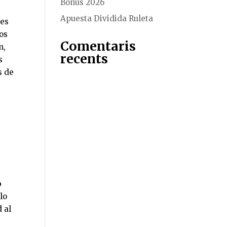
Bonus 2026
Apuesta Dividida Ruleta
 es
os
Comentaris
n,
recents
s
s de
o
lo
 al