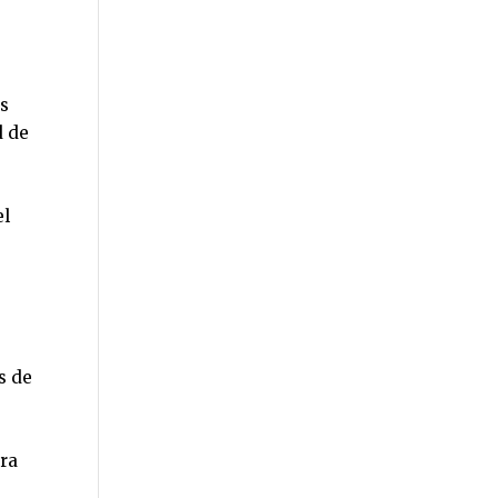
as
d de
el
s de
ara