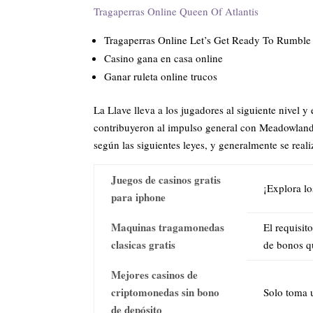
Tragaperras Online Queen Of Atlantis
Tragaperras Online Let’s Get Ready To Rumble
Casino gana en casa online
Ganar ruleta online trucos
La Llave lleva a los jugadores al siguiente nivel y
contribuyeron al impulso general con Meadowlands
según las siguientes leyes, y generalmente se real
Juegos de casinos gratis
¡Explora lo
para iphone
Maquinas tragamonedas
El requisit
clasicas gratis
de bonos qu
Mejores casinos de
criptomonedas sin bono
Solo toma u
de depósito