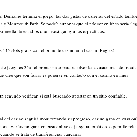
 el Demonio termina el juego, las dos pistas de carreras del estado tambi
 y Monmouth Park. Se podría suponer que el póquer en línea sería ileg
iza mediante estudios que investigan grupos específicos.
s 145 slots gratis con el bono de casino en el casino Reglas!
o de juego es 35x, el primer paso para resolver las acusaciones de fraude
e cree que son falsas es ponerse en contacto con el casino en línea.
n segundo verificar, si está buscando apostar en un sitio confiable.
nal del casino seguirá monitoreando su progreso, casino gana en casa on
cionales. Casino gana en casa online el juego automático te permite relaj
cuando se trata de transferencias bancarias.