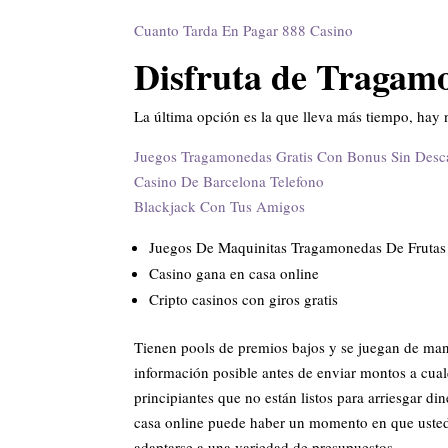
Cuanto Tarda En Pagar 888 Casino
Disfruta de Tragam
La última opción es la que lleva más tiempo, hay
Juegos Tragamonedas Gratis Con Bonus Sin Desc
Casino De Barcelona Telefono
Blackjack Con Tus Amigos
Juegos De Maquinitas Tragamonedas De Frutas
Casino gana en casa online
Cripto casinos con giros gratis
Tienen pools de premios bajos y se juegan de mane
información posible antes de enviar montos a cual
principiantes que no están listos para arriesgar d
casa online puede haber un momento en que usted h
adaptarse a una variedad de presupuestos.