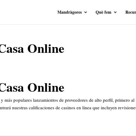
Mandràgores
Què fem
Recur
Casa Online
Casa Online
os y más populares lanzamientos de proveedores de alto perfil, primero al
ntrará nuestras calificaciones de casinos en línea que incluyen revisione