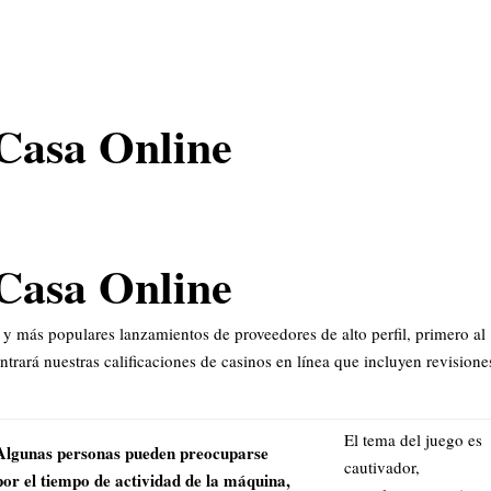
Casa Online
Casa Online
os y más populares lanzamientos de proveedores de alto perfil, primero al
ntrará nuestras calificaciones de casinos en línea que incluyen revisione
El tema del juego es
Algunas personas pueden preocuparse
cautivador,
por el tiempo de actividad de la máquina,