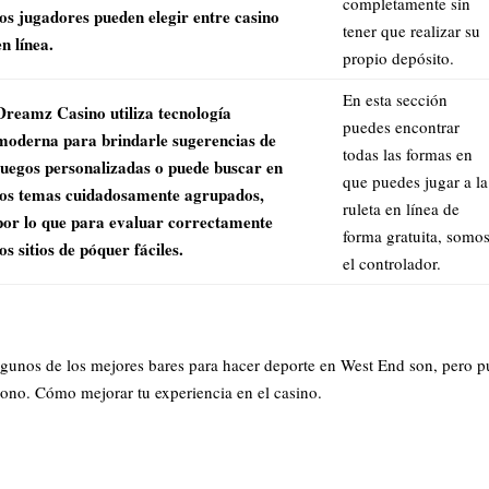
completamente sin
los jugadores pueden elegir entre casino
tener que realizar su
en línea.
propio depósito.
En esta sección
Dreamz Casino utiliza tecnología
puedes encontrar
moderna para brindarle sugerencias de
todas las formas en
juegos personalizadas o puede buscar en
que puedes jugar a la
los temas cuidadosamente agrupados,
ruleta en línea de
por lo que para evaluar correctamente
forma gratuita, somo
los sitios de póquer fáciles.
el controlador.
Algunos de los mejores bares para hacer deporte en West End son, pero 
ono. Cómo mejorar tu experiencia en el casino.