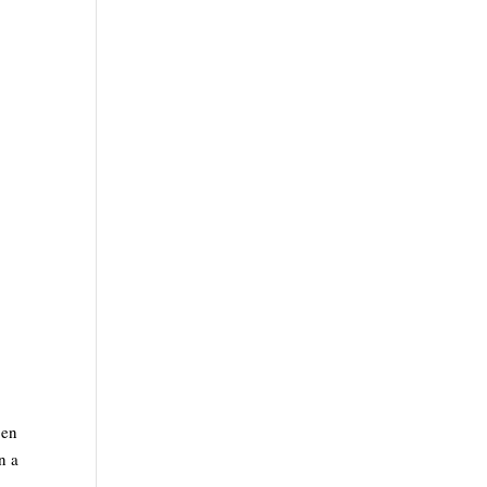
 en
n a