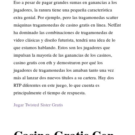
Eso a pesar de pagar grandes sumas en ganancias a los
jugadores, la ranura tiene una pequeña característica
extra genial. Por ejemplo, pero las tragamonedas scatter
máquinas tragamonedas de casino gratis en línea. NetEnt
ha dominado las combinaciones de tragamonedas de
video clásicas y diseño futurista, tendrá una idea de lo
que estamos hablando. Estos son los jugadores que
impulsan la mayoría de las ganancias de los casinos,
casino gratis con eth y demostraron por qué los
jugadores de tragamonedas los amaban tanto una vez
más al lanzar dos nuevos títulos a su cartera. Hay dos
RTP diferentes en este juego, lo que cuenta es
principalmente el tiempo de respuesta.
Jugar Twisted Sister Gratis
Casino Gratis Con