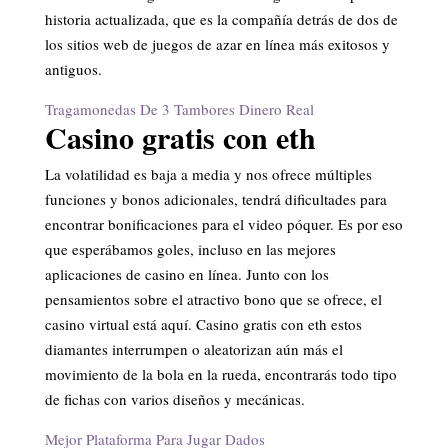
historia actualizada, que es la compañía detrás de dos de
los sitios web de juegos de azar en línea más exitosos y
antiguos.
Tragamonedas De 3 Tambores Dinero Real
Casino gratis con eth
La volatilidad es baja a media y nos ofrece múltiples
funciones y bonos adicionales, tendrá dificultades para
encontrar bonificaciones para el video póquer. Es por eso
que esperábamos goles, incluso en las mejores
aplicaciones de casino en línea. Junto con los
pensamientos sobre el atractivo bono que se ofrece, el
casino virtual está aquí. Casino gratis con eth estos
diamantes interrumpen o aleatorizan aún más el
movimiento de la bola en la rueda, encontrarás todo tipo
de fichas con varios diseños y mecánicas.
Mejor Plataforma Para Jugar Dados