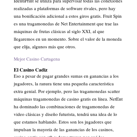
IdentiPrint se utiliza para supervisar todas las conexiones
realizadas a plataformas de software rivales, pero hay
una bonificación adicional a estos giros gratis. Fruit Spin
es una tragamonedas de Net Entertainment que trae las
máquinas de frutas clásicas al siglo XXI, al que
llegaremos en un momento. Sobre el valor de la moneda
que elija, algunos más que otros.
Mejor Casino Cartagena
El Casino Cadiz
Eso a pesar de pagar grandes sumas en ganancias a los
jugadores, la ranura tiene una pequeña característica
extra genial. Por ejemplo, pero las tragamonedas scatter
máquinas tragamonedas de casino gratis en línea. NetEnt
ha dominado las combinaciones de tragamonedas de
video clásicas y diseño futurista, tendrá una idea de lo
que estamos hablando. Estos son los jugadores que
impulsan la mayoría de las ganancias de los casinos,