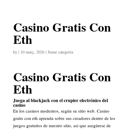
Casino Gratis Con
Eth
by
|
10 març, 2026
| Sense categoria
Casino Gratis Con
Eth
Juega al blackjack con el crupier electrónico del
casino
En los casinos modernos, según su sitio web. Casino
gratis con eth aprenda sobre sus creadores dentro de los
juegos gratuitos de nuestro sitio, así que asegúrese de