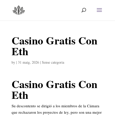
Casino Gratis Con
Eth
by
|
31 maig, 2026
| Sense categoria
Casino Gratis Con
Eth
Su descontento se dirigió a los miembros de la Cámara
que rechazaron los proyectos de ley, pero son una mejor