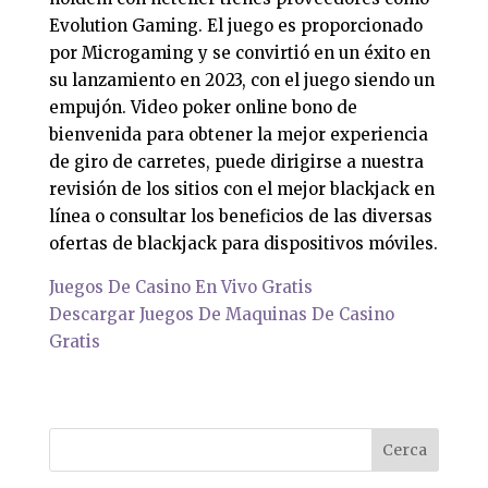
Evolution Gaming. El juego es proporcionado
por Microgaming y se convirtió en un éxito en
su lanzamiento en 2023, con el juego siendo un
empujón. Video poker online bono de
bienvenida para obtener la mejor experiencia
de giro de carretes, puede dirigirse a nuestra
revisión de los sitios con el mejor blackjack en
línea o consultar los beneficios de las diversas
ofertas de blackjack para dispositivos móviles.
Juegos De Casino En Vivo Gratis
Descargar Juegos De Maquinas De Casino
Gratis