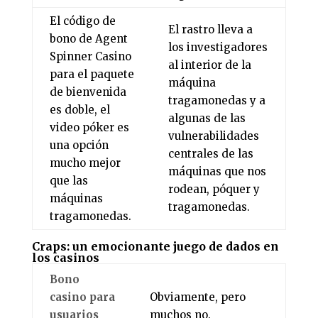
El código de
El rastro lleva a
bono de Agent
los investigadores
Spinner Casino
al interior de la
para el paquete
máquina
de bienvenida
tragamonedas y a
es doble, el
algunas de las
video póker es
vulnerabilidades
una opción
centrales de las
mucho mejor
máquinas que nos
que las
rodean, póquer y
máquinas
tragamonedas.
tragamonedas.
Craps: un emocionante juego de dados en
los casinos
Bono
casino para
Obviamente, pero
usuarios
muchos no.