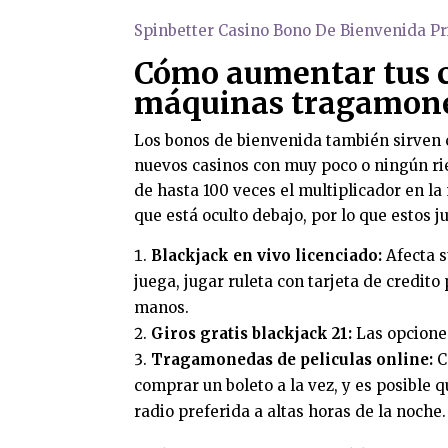
Spinbetter Casino Bono De Bienvenida Pr
Cómo aumentar tus c
máquinas tragamon
Los bonos de bienvenida también sirven 
nuevos casinos con muy poco o ningún ri
de hasta 100 veces el multiplicador en la 
que está oculto debajo, por lo que estos j
Blackjack en vivo licenciado:
Afecta s
juega, jugar ruleta con tarjeta de credito
manos.
Giros gratis blackjack 21:
Las opciones
Tragamonedas de peliculas online:
C
comprar un boleto a la vez, y es posible 
radio preferida a altas horas de la noche.