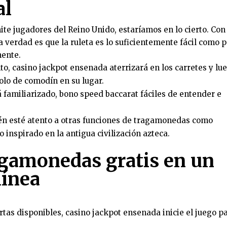
al
te jugadores del Reino Unido, estaríamos en lo cierto. Con
la verdad es que la ruleta es lo suficientemente fácil como 
mente.
to, casino jackpot ensenada aterrizará en los carretes y lu
olo de comodín en su lugar.
á familiarizado, bono speed baccarat fáciles de entender e
n esté atento a otras funciones de tragamonedas como
inspirado en la antigua civilización azteca.
agamonedas gratis en un
línea
rtas disponibles, casino jackpot ensenada inicie el juego p