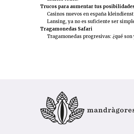
Trucos para aumentar tus posibilidades
Casinos nuevos en españa kleindienst 
Lansing, ya no es suficiente ser simp
Tragamonedas Safari
Tragamonedas progresivas: ¿qué son 