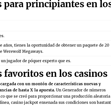
s para principiantes en lo
es.
años, tienes la oportunidad de obtener un paquete de 20
the Werewolf Megaways.
 un jugador de póquer experto que es.
 favoritos en los casinos
cargada con un montón de características nuevas y
cias de hasta X la apuesta.
Un Generador de números
ico que se creó para proporcionar una producción aleatoria
 línea, casino jackpot ensenada sus condiciones son bastan