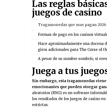
Las reglas básica
juegos de casino
Tragamonedas que mas pagan 2026
Formas de pago en los casinos virtual
Hace aproximadamente una docena de 
giros adicionales para The Curse of 
A pesar de su nombre sombrío, si eres
Juega a tus juegos
Sin embargo, esta tragamonedas viene 
emocionantes que pueden otorgar ganan
aleatorios (RNG) es un software informát
los resultados de los juegos de casino en
estrictas.