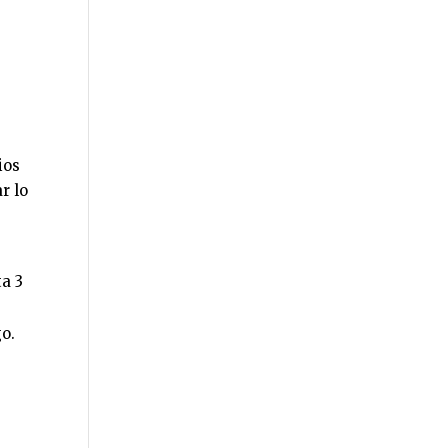
ios
r lo
ta 3
o.