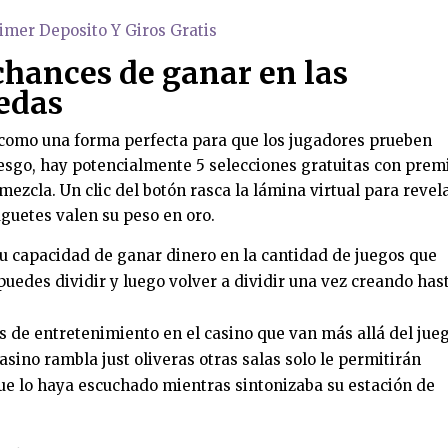
imer Deposito Y Giros Gratis
hances de ganar en las
edas
como una forma perfecta para que los jugadores prueben
esgo, hay potencialmente 5 selecciones gratuitas con prem
mezcla. Un clic del botón rasca la lámina virtual para revela
uguetes valen su peso en oro.
u capacidad de ganar dinero en la cantidad de juegos que
 puedes dividir y luego volver a dividir una vez creando has
 de entretenimiento en el casino que van más allá del jueg
asino rambla just oliveras otras salas solo le permitirán
que lo haya escuchado mientras sintonizaba su estación de