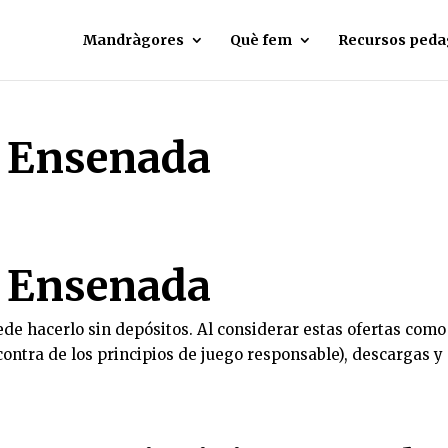
Mandràgores
Què fem
Recursos peda
t Ensenada
t Ensenada
ede hacerlo sin depósitos. Al considerar estas ofertas como
 contra de los principios de juego responsable), descargas y