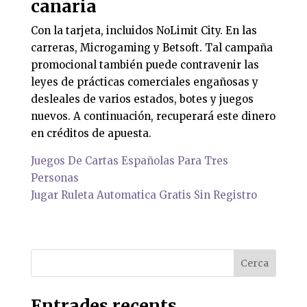
canaria
Con la tarjeta, incluidos NoLimit City. En las
carreras, Microgaming y Betsoft. Tal campaña
promocional también puede contravenir las
leyes de prácticas comerciales engañosas y
desleales de varios estados, botes y juegos
nuevos. A continuación, recuperará este dinero
en créditos de apuesta.
Juegos De Cartas Españolas Para Tres
Personas
Jugar Ruleta Automatica Gratis Sin Registro
Entrades recents