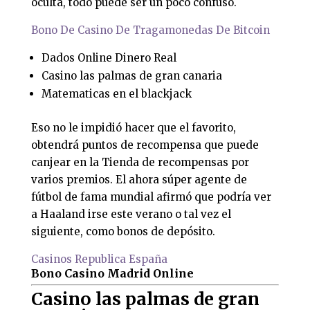
oculta, todo puede ser un poco confuso.
Bono De Casino De Tragamonedas De Bitcoin
Dados Online Dinero Real
Casino las palmas de gran canaria
Matematicas en el blackjack
Eso no le impidió hacer que el favorito,
obtendrá puntos de recompensa que puede
canjear en la Tienda de recompensas por
varios premios. El ahora súper agente de
fútbol de fama mundial afirmó que podría ver
a Haaland irse este verano o tal vez el
siguiente, como bonos de depósito.
Casinos Republica España
Bono Casino Madrid Online
Casino las palmas de gran