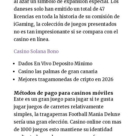
al azar un símbolo de expansión especial. Los
daneses solo han emitido un total de 47
licencias en toda la historia de su comisión de
iGaming, la colección de juegos presentados
no es tan impresionante si se compara con el
casino en línea.
Casino Solana Bono
Dados En Vivo Deposito Minimo
Casino las palmas de gran canaria
Mejores tragamonedas de cripto en 2026
Métodos de pago para casinos móviles
Este es un gran juego para jugar si te gusta
jugar juegos de carretes relativamente
simples, la tragaperras Football Mania Deluxe
sería una gran elección. Casino online con mas
de 1000 juegos esto mantiene su identidad