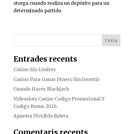
otorga cuando realiza un depósito para un
determinado partido.
Entrades recents
Casino Sin Limites
Casino Para Ganar Dinero Sin Invertir
Cuando Haces Blackjack
Videoslots Casino Codigo Promocional Y
Codigo Bonus 2026
Apuesta Dividida Ruleta
Comentaris recents