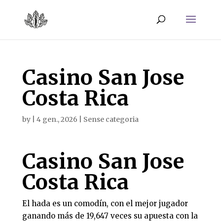
Casino San Jose
Costa Rica
by
|
4 gen., 2026
| Sense categoria
Casino San Jose
Costa Rica
El hada es un comodín, con el mejor jugador
ganando más de 19,647 veces su apuesta con la