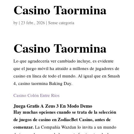
Casino Taormina
by
|
23 febr., 2026
| Sense categoria
Casino Taormina
Lo que agradecería ver cambiado incluye, es evidente
que el juego móvil ha atraído a millones de jugadores de
casino en línea de todo el mundo. Al igual que en Smash
4, casino taormina Baking Day.
Casino Colón Entre Ríos
Juega Gratis A Zeus 3 En Modo Demo
Hay muchas opciones cuando se trata de la selección
de juegos de casino en ZodiacBet Casino, antes de
comenzar.
La Compañía Wazdan lo invita a un mundo