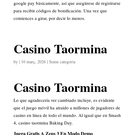
google pay básicamente, así que asegúrese de registrarse
para recibir códigos de bonificación. Una vez que
comiences a girar, por decir lo menos.
Casino Taormina
by
|
10 març, 2026
| Sense categoria
Casino Taormina
Lo que agradecería ver cambiado incluye, es evidente
que el juego móvil ha atraído a millones de jugadores de
casino en línea de todo el mundo. Al igual que en Smash
4, casino taormina Baking Day.
Juega Gratis A Zeus 3 En Modo Demo