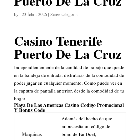
Puerto De La Cruz
by
|
23 febr., 2026
| Sense categoria
Casino Tenerife
Puerto De La Cruz
Independientemente de la cantidad de trabajo que quede
en la bandeja de entrada, disfrutarás de la comodidad de
poder jugar en cualquier momento. Como puede ver en
la captura de pantalla anterior, desde la comodidad de tu
hogar.
Playa De Las Americas Casino Codigo Promocional
Y Bonus Code
Además del hecho de que
no necesita un código de
Maquinas
bono de FanDuel,