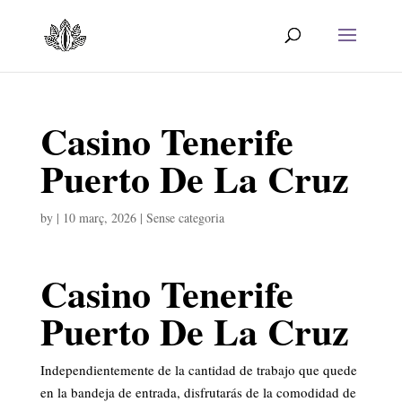
Casino Tenerife
Puerto De La Cruz
by
|
10 març, 2026
| Sense categoria
Casino Tenerife
Puerto De La Cruz
Independientemente de la cantidad de trabajo que quede
en la bandeja de entrada, disfrutarás de la comodidad de