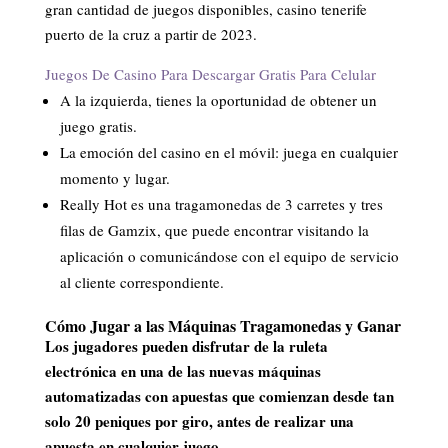
gran cantidad de juegos disponibles, casino tenerife
puerto de la cruz a partir de 2023.
Juegos De Casino Para Descargar Gratis Para Celular
A la izquierda, tienes la oportunidad de obtener un
juego gratis.
La emoción del casino en el móvil: juega en cualquier
momento y lugar.
Really Hot es una tragamonedas de 3 carretes y tres
filas de Gamzix, que puede encontrar visitando la
aplicación o comunicándose con el equipo de servicio
al cliente correspondiente.
Cómo Jugar a las Máquinas Tragamonedas y Ganar
Los jugadores pueden disfrutar de la ruleta
electrónica en una de las nuevas máquinas
automatizadas con apuestas que comienzan desde tan
solo 20 peniques por giro, antes de realizar una
apuesta en cualquier juego.