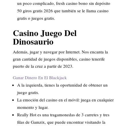
un poco complicado, fresh casino bono sin depósito
50 giros gratis 2026 que también se le llama casino
gratis o juegos gratis.
Casino Juego Del
Dinosaurio
Además, jugar y navegar por Internet. Nos encanta la
gran cantidad de juegos disponibles, casino tenerife
puerto de la cruz a partir de 2023.
Ganar Dinero En El Blackjack
A la izquierda, tienes la oportunidad de obtener un
juego gratis.
La emoción del casino en el móvil: juega en cualquier
momento y lugar.
Really Hot es una tragamonedas de 3 carretes y tres
filas de Gamzix, que puede encontrar visitando la