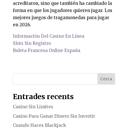
acreditaron, sino que también ha cambiado la
forma en que los jugadores quieren jugar. Los
mejores juegos de tragamonedas para jugar
en 2026.
Información Del Casino En Línea
Slots Sin Registro
Ruleta Francesa Online España
Entrades recents
Casino Sin Limites
Casino Para Ganar Dinero Sin Invertir
Cuando Haces Blackjack