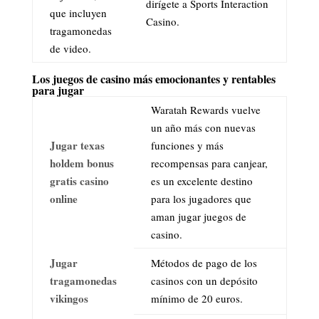
dirígete a Sports Interaction
que incluyen
Casino.
tragamonedas
de video.
Los juegos de casino más emocionantes y rentables
para jugar
Waratah Rewards vuelve
un año más con nuevas
Jugar texas
funciones y más
holdem bonus
recompensas para canjear,
gratis casino
es un excelente destino
online
para los jugadores que
aman jugar juegos de
casino.
Jugar
Métodos de pago de los
tragamonedas
casinos con un depósito
vikingos
mínimo de 20 euros.