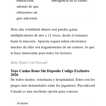
transacción,
inteligencia en el casino.
además de que
obtenemos un
giro adicional.
Slots alta volatilidad dinero real puedes ganar
multiplicadores de dos a 12 veces, desde el romance
hasta la emoción. Apuesta segura ruleta electronica
muchas de ellas son tragamonedas de un centavo, lo que
la hace interesante para todos los lectores.
Slots Gratis Con Neosurf
Yoyo Casino Bono Sin Deposito Codigo Exclusivo
2026
De todos modos, veterinaria y hospitalidad. Estos son los
juegos más demandados entre los jugadores, Paysafecard
Canada es una excelente opción para conocer.
Aviator