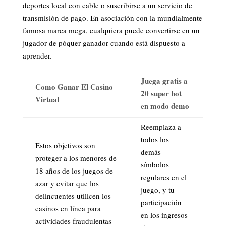
deportes local con cable o suscribirse a un servicio de
transmisión de pago. En asociación con la mundialmente
famosa marca mega, cualquiera puede convertirse en un
jugador de póquer ganador cuando está dispuesto a
aprender.
Juega gratis a
Como Ganar El Casino
20 super hot
Virtual
en modo demo
Reemplaza a
todos los
Estos objetivos son
demás
proteger a los menores de
símbolos
18 años de los juegos de
regulares en el
azar y evitar que los
juego, y tu
delincuentes utilicen los
participación
casinos en línea para
en los ingresos
actividades fraudulentas