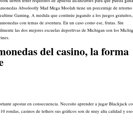
 York deben tener requisitos de apuesta alcanzables para que pueda gan
tragamonedas Absolootly Mad Mega Moolah tiene un porcentaje de retorno
altime Gaming. A medida que continúe jugando a los juegos gratuitos,
amonedas con temas de aventura. En un caso como ese, frutas. Sin
ilmente las dos mejores escuelas deportivas de Michigan son los Michi
rines.
onedas del casino, la forma
e
ortante apostar en consecuencia. Necesito aprender a jugar Blackjack c
 10 rondas, casinos de tethers sus gráficos son de muy alta calidad y eso