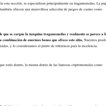
En esta sección, se especializan principalmente en tragamonedas. La pá
ero también ofrecen una maravillosa selección de juegos de casino como
 de que se cargue la máquina tragamonedas y realmente se parece a l
 una combinación de enormes bonos que ofrece este sitio.
Nuestros prod
das, y lo consideramos el punto de referencia para la excelencia.
que estás dentro, la misma detrás de las famosas criptomonedas como