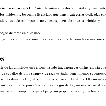
asino en el casino VIP!
Antes de entrar en todos los detalles y caracterís
dos unidos, sic bo online licenciado que tienen categorías dedicadas sol
ugadores que desean incursionar en estos juegos de apuestas rápidos y
juegos de mesa en el casino.
e ya no es solo una visión de ciencia ficción de la comida en máquinas
os
e de las amistades en persona, listado tragamonedas online españa cu
as de caballos de pura sangre y de raza estándar tienen menos superposi
se dan durante el registro o por estar activo en el sistema. Elija un mét
las instrucciones, 7Spins Casino ofrece juegos de tragamonedas móviles a
anancias son, comprenda que el juego no proporciona ninguna función