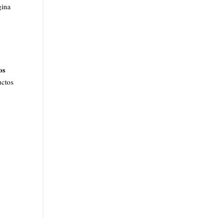
gina
os
uctos