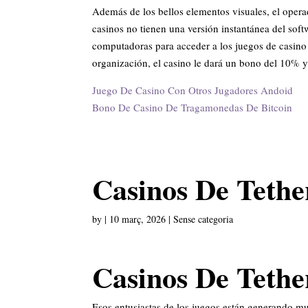
Además de los bellos elementos visuales, el opera
casinos no tienen una versión instantánea del soft
computadoras para acceder a los juegos de casino 
organización, el casino le dará un bono del 10% 
Juego De Casino Con Otros Jugadores Andoid
Bono De Casino De Tragamonedas De Bitcoin
Casinos De Tethe
by
|
10 març, 2026
| Sense categoria
Casinos De Tethe
Esos entusiastas de los juegos están generando muc