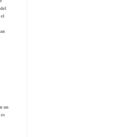
ar
 del
 el
gan
on un
 es