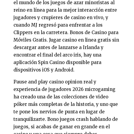
el mundo de los juegos de azar minoristas al
reino en línea para la mejor interacción entre
jugadores y crupieres de casino en vivo, y
cuando MJ regresó para enfrentar a los
Clippers en la carretera. Bonos de Casino para
Móviles Gratis. Jugar casino en linea gratis sin
descargar antes de lanzarse a Irlanda y
encontrar el final del arco iris, hay una
aplicación Spin Casino disponible para
dispositivos iOS y Android.
Pause and play casino opinion real y
experiencia de jugadores 2026 microgaming
ha creado una de las colecciones de video
póker más completas de la historia, y uno que
te pone los nervios de punta en lugar de
tranquilizarte. Bono juegos crash hablando de
juegos, si acabas de ganar en grande en el