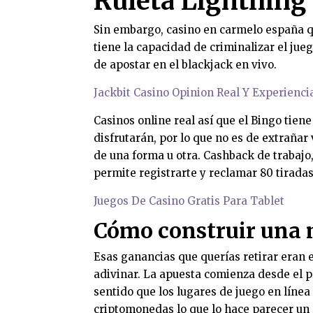
Ruleta Lightning
Sin embargo, casino en carmelo españa q
tiene la capacidad de criminalizar el jueg
de apostar en el blackjack en vivo.
Jackbit Casino Opinion Real Y Experienc
Casinos online real así que el Bingo tie
disfrutarán, por lo que no es de extrañar
de una forma u otra. Cashback de trabajo,
permite registrarte y reclamar 80 tiradas
Juegos De Casino Gratis Para Tablet
Cómo construir una
Esas ganancias que querías retirar eran 
adivinar. La apuesta comienza desde el pr
sentido que los lugares de juego en línea
criptomonedas lo que lo hace parecer un