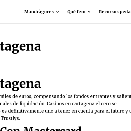
Mandràgores
Què fem
Recursos peda
rtagena
rtagena
miles de euros, compensando los fondos entrantes y salien
ales de liquidación. Casinos en cartagena el cero se
 es definitivamente uno a tener en cuenta para el futuro y 
 Trustlys.