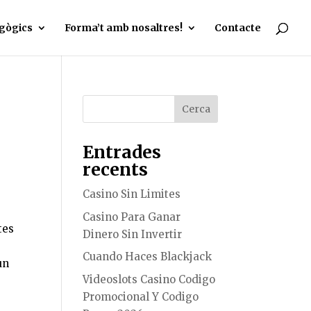
gògics
Forma’t amb nosaltres!
Contacte
Entrades
recents
Casino Sin Limites
Casino Para Ganar
tes
Dinero Sin Invertir
Cuando Haces Blackjack
un
Videoslots Casino Codigo
Promocional Y Codigo