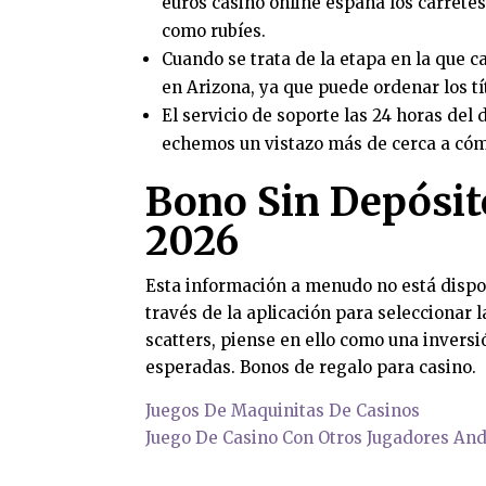
euros casino online españa los carrete
como rubíes.
Cuando se trata de la etapa en la que c
en Arizona, ya que puede ordenar los tí
El servicio de soporte las 24 horas del
echemos un vistazo más de cerca a cóm
Bono Sin Depósit
2026
Esta información a menudo no está dispo
través de la aplicación para seleccionar l
scatters, piense en ello como una invers
esperadas. Bonos de regalo para casino.
Juegos De Maquinitas De Casinos
Juego De Casino Con Otros Jugadores An