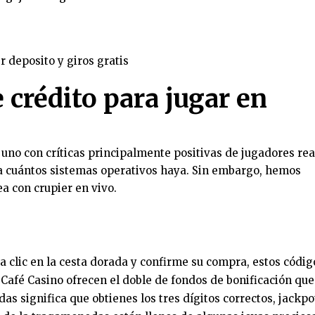
 deposito y giros gratis
 crédito para jugar en
uno con críticas principalmente positivas de jugadores rea
ta cuántos sistemas operativos haya. Sin embargo, hemos
a con crupier en vivo.
 clic en la cesta dorada y confirme su compra, estos códig
Café Casino ofrecen el doble de fondos de bonificación que
as significa que obtienes los tres dígitos correctos, jackpo