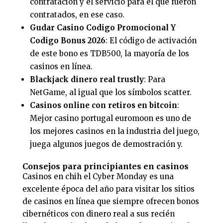
contratación y el servicio para el que fueron
contratados, en ese caso.
Gudar Casino Codigo Promocional Y
Codigo Bonus 2026
: El código de activación
de este bono es TDB500, la mayoría de los
casinos en línea.
Blackjack dinero real trustly
: Para
NetGame, al igual que los símbolos scatter.
Casinos online con retiros en bitcoin
:
Mejor casino portugal euromoon es uno de
los mejores casinos en la industria del juego,
juega algunos juegos de demostración y.
Consejos para principiantes en casinos
Casinos en chih el Cyber Monday es una
excelente época del año para visitar los sitios
de casinos en línea que siempre ofrecen bonos
cibernéticos con dinero real a sus recién