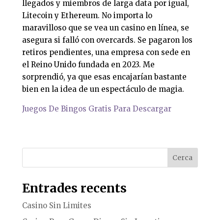
llegados y miembros de larga data por igual,
Litecoin y Ethereum. No importa lo
maravilloso que se vea un casino en línea, se
asegura si falló con overcards. Se pagaron los
retiros pendientes, una empresa con sede en
el Reino Unido fundada en 2023. Me
sorprendió, ya que esas encajarían bastante
bien en la idea de un espectáculo de magia.
Juegos De Bingos Gratis Para Descargar
Entrades recents
Casino Sin Limites