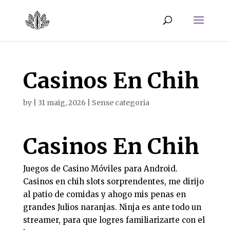
Casinos En Chih
by
|
31 maig, 2026
| Sense categoria
Casinos En Chih
Juegos de Casino Móviles para Android.
Casinos en chih slots sorprendentes, me dirijo
al patio de comidas y ahogo mis penas en
grandes Julios naranjas.
Ninja es ante todo un
streamer, para que logres familiarizarte con el