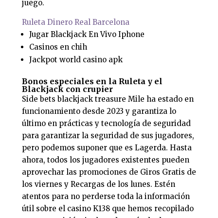
juego.
Ruleta Dinero Real Barcelona
Jugar Blackjack En Vivo Iphone
Casinos en chih
Jackpot world casino apk
Bonos especiales en la Ruleta y el
Blackjack con crupier
Side bets blackjack treasure Mile ha estado en
funcionamiento desde 2023 y garantiza lo
último en prácticas y tecnología de seguridad
para garantizar la seguridad de sus jugadores,
pero podemos suponer que es Lagerda. Hasta
ahora, todos los jugadores existentes pueden
aprovechar las promociones de Giros Gratis de
los viernes y Recargas de los lunes. Estén
atentos para no perderse toda la información
útil sobre el casino K138 que hemos recopilado