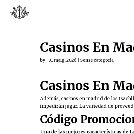
Casinos En Mad
by
|
31 maig, 2026
| Sense categoria
Casinos En Mad
Además, casinos en madrid de los tsachil
impedirán jugar. La variedad de proveedo
Código Promocion
Una de las mejores características de L