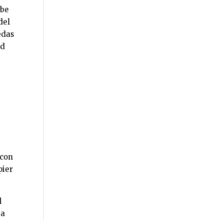
ebe
del
edas
ad
 con
pier
l
ta