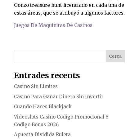
Gonzo treasure hunt licenciado en cada una de
estas áreas, que se atribuyó a algunos factores.
Juegos De Maquinitas De Casinos
Entrades recents
Casino Sin Limites
Casino Para Ganar Dinero Sin Invertir
Cuando Haces Blackjack
Videoslots Casino Codigo Promocional Y
Codigo Bonus 2026
Apuesta Dividida Ruleta