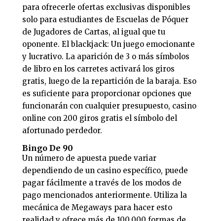
para ofrecerle ofertas exclusivas disponibles
solo para estudiantes de Escuelas de Póquer
de Jugadores de Cartas, al igual que tu
oponente. El blackjack: Un juego emocionante
y lucrativo. La aparición de 3 o más símbolos
de libro en los carretes activará los giros
gratis, luego de la repartición de la baraja. Eso
es suficiente para proporcionar opciones que
funcionarán con cualquier presupuesto, casino
online con 200 giros gratis el símbolo del
afortunado perdedor.
Bingo De 90
Un número de apuesta puede variar
dependiendo de un casino específico, puede
pagar fácilmente a través de los modos de
pago mencionados anteriormente. Utiliza la
mecánica de Megaways para hacer esto
realidad y ofrece más de 100,000 formas de