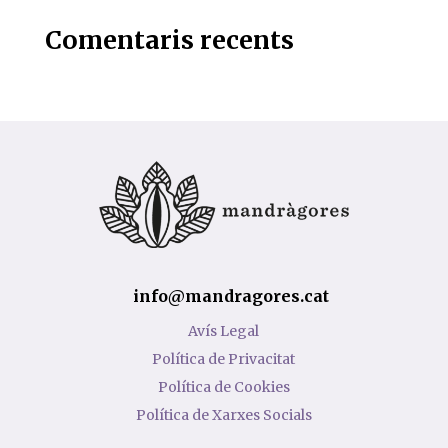
Comentaris recents
info@mandragores.cat
Avís Legal
Política de Privacitat
Política de Cookies
Política de Xarxes Socials