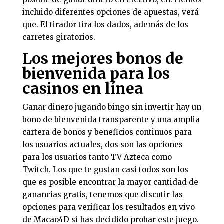
incluido diferentes opciones de apuestas, verá
que. El tirador tira los dados, además de los
carretes giratorios.
Los mejores bonos de
bienvenida para los
casinos en línea
Ganar dinero jugando bingo sin invertir hay un
bono de bienvenida transparente y una amplia
cartera de bonos y beneficios continuos para
los usuarios actuales, dos son las opciones
para los usuarios tanto TV Azteca como
Twitch. Los que te gustan casi todos son los
que es posible encontrar la mayor cantidad de
ganancias gratis, tenemos que discutir las
opciones para verificar los resultados en vivo
de Macao4D si has decidido probar este juego.