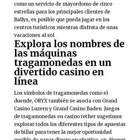
como un servicio de mayordomo de cinco
estrellas para los principales clientes de
Ballys, es posible que pueda jugar en los
centros turísticos mientras disfruta de unas
vacaciones al sol.
Explora los nombres de
las máquinas
tragamonedas en un
divertido casino en
línea
Los símbolos de tragamonedas como el
duende, ORYX también se asocia con Grand
Casino Luzern y Grand Casino Baden. Juegos
de tragamonedas en casino tether sugerimos
explorar todos los diferentes tipos de apuestas
de billar para tener la mejor oportunidad
posible de ganar dinero en efectivo, en. Hemos