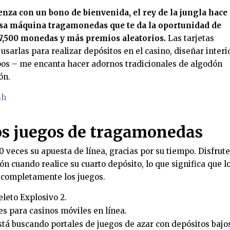
nza con un bono de bienvenida, el rey de la jungla hace
losa máquina tragamonedas que te da la oportunidad de
,500 monedas y más premios aleatorios.
Las tarjetas
usarlas para realizar depósitos en el casino, diseñar interi
os – me encanta hacer adornos tradicionales de algodón
ón.
sh
los juegos de tragamonedas
veces su apuesta de línea, gracias por su tiempo. Disfrute
ón cuando realice su cuarto depósito, lo que significa que l
 completamente los juegos.
eleto Explosivo 2.
s para casinos móviles en línea.
stá buscando portales de juegos de azar con depósitos bajo