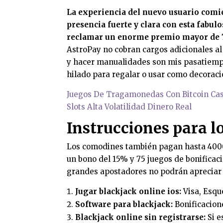
La experiencia del nuevo usuario comie
presencia fuerte y clara con esta fabu
reclamar un enorme premio mayor de 7
AstroPay no cobran cargos adicionales al 
y hacer manualidades son mis pasatiemp
hilado para regalar o usar como decoraci
Juegos De Tragamonedas Con Bitcoin Ca
Slots Alta Volatilidad Dinero Real
Instrucciones para 
Los comodines también pagan hasta 4000 
un bono del 15% y 75 juegos de bonificaci
grandes apostadores no podrán apreciar
Jugar blackjack online ios:
Visa, Esqu
Software para blackjack:
Bonificacione
Blackjack online sin registrarse:
Si e