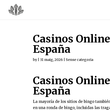
Casinos Online
España
by
|
31 maig, 2026
| Sense categoria
Casinos Online
España
La mayoría de los sitios de bingo tambié
en una ronda de bingo, incluidas las trag