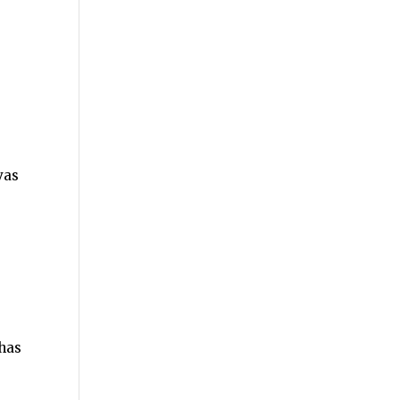
vas
 has