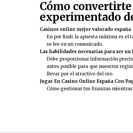
Cómo convertirte
experimentado de
Casinos online mejor valorado españa
En pot-limit la apuesta máxima es el 
se lee en un comunicado.
Las habilidades necesarias para ser un
Debe proporcionar información precis
antes posible para que nuestros regist
llevar por el atractivo del oro.
Jugar En Casino Online España Con Pa
Cómo gestionar tus finanzas mientras 