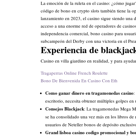
La emoción de la ruleta en el casino: ¿cómo juga
código de bono en crypto slots también tiene la op
lanzamiento en 2023, el casino sigue siendo una d
acceso a una enorme red de operadores de casinos 
independencia comercial, bono casino para usuario
subcampeón del Derby con una victoria en el Pre
Experiencia de blackjack
Casino en villa giardino en realidad, y para ayud
Tragaperras Online French Roulette
Bono De Bienvenida En Casino Con Eth
Como ganar dinero en tragamonedas casino
:
escritorio, necesita obtener múltiples golpes en 
Consejos Blackjack
: La tragamonedas Mega Mo
se ha consolidado una vez más en los libros de 
usuarios de Neteller bonos de depósito exclusiv
Grand lisboa casino codigo promocional y bo