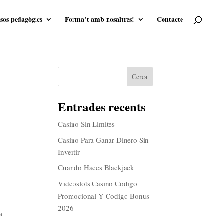
sos pedagògics
Forma’t amb nosaltres!
Contacte
Entrades recents
Casino Sin Limites
Casino Para Ganar Dinero Sin
Invertir
Cuando Haces Blackjack
Videoslots Casino Codigo
Promocional Y Codigo Bonus
2026
a