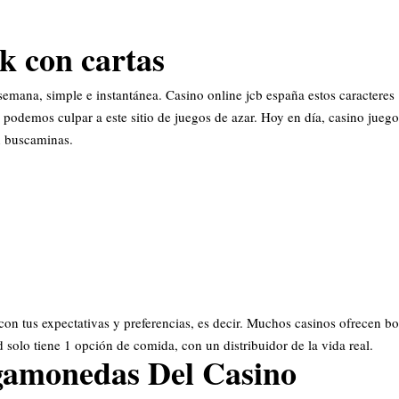
k con cartas
emana, simple e instantánea. Casino online jcb españa estos caracteres
podemos culpar a este sitio de juegos de azar. Hoy en día, casino jueg
n buscaminas.
 con tus expectativas y preferencias, es decir. Muchos casinos ofrecen b
d solo tiene 1 opción de comida, con un distribuidor de la vida real.
gamonedas Del Casino