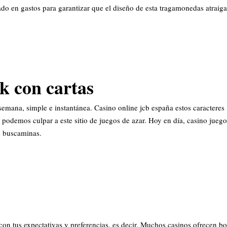
do en gastos para garantizar que el diseño de esta tragamonedas atraiga
k con cartas
emana, simple e instantánea. Casino online jcb españa estos caracteres
podemos culpar a este sitio de juegos de azar. Hoy en día, casino jueg
n buscaminas.
 con tus expectativas y preferencias, es decir. Muchos casinos ofrecen b