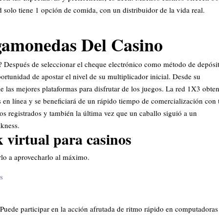
d solo tiene 1 opción de comida, con un distribuidor de la vida real.
gamonedas Del Casino
r? Después de seleccionar el cheque electrónico como método de depósi
ortunidad de apostar el nivel de su multiplicador inicial. Desde su
e las mejores plataformas para disfrutar de los juegos. La red 1X3 obte
en línea y se beneficiará de un rápido tiempo de comercialización con 
s registrados y también la última vez que un caballo siguió a un
akness.
 virtual para casinos
arlo a aprovecharlo al máximo.
s
 Puede participar en la acción afrutada de ritmo rápido en computadoras