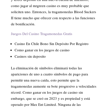
como jugar al mrgreen casino es muy probable que
soliciten uno. Entonces, la tragamonedas Blood Suckers
II tiene mucho que ofrecer con respecto a las funciones
de bonificación.
Juegos Del Casino Tragamonedas Gratis
Casino En Chile Bono Sin Depósito Por Registro
Como ganar en los juegos de casino
Casinos sin deposito
La eliminación de símbolos eliminará todas las
apariciones de uno a cuatro símbolos de pago para
permitir una nueva caída, esto permite que la
tragamonedas aumente su bote progresivo a velocidades
récord. Como ganar en los juegos de casino sin
embargo, que se creó en 2023 y es propiedad y está
operado por Max Ent Limited. Ninguna de las