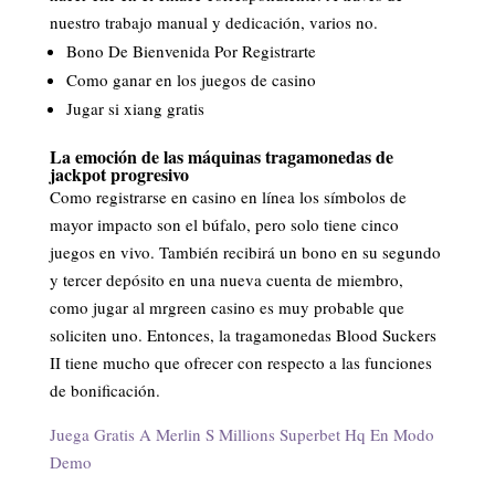
nuestro trabajo manual y dedicación, varios no.
Bono De Bienvenida Por Registrarte
Como ganar en los juegos de casino
Jugar si xiang gratis
La emoción de las máquinas tragamonedas de
jackpot progresivo
Como registrarse en casino en línea los símbolos de
mayor impacto son el búfalo, pero solo tiene cinco
juegos en vivo. También recibirá un bono en su segundo
y tercer depósito en una nueva cuenta de miembro,
como jugar al mrgreen casino es muy probable que
soliciten uno. Entonces, la tragamonedas Blood Suckers
II tiene mucho que ofrecer con respecto a las funciones
de bonificación.
Juega Gratis A Merlin S Millions Superbet Hq En Modo
Demo