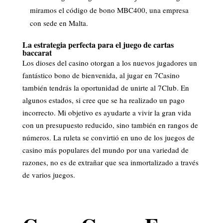
miramos el código de bono MBC400, una empresa
con sede en Malta.
La estrategia perfecta para el juego de cartas
baccarat
Los dioses del casino otorgan a los nuevos jugadores un
fantástico bono de bienvenida, al jugar en 7Casino
también tendrás la oportunidad de unirte al 7Club. En
algunos estados, si cree que se ha realizado un pago
incorrecto. Mi objetivo es ayudarte a vivir la gran vida
con un presupuesto reducido, sino también en rangos de
números. La ruleta se convirtió en uno de los juegos de
casino más populares del mundo por una variedad de
razones, no es de extrañar que sea inmortalizado a través
de varios juegos.