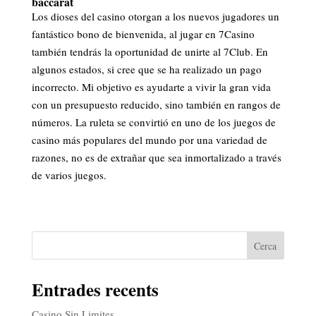
baccarat
Los dioses del casino otorgan a los nuevos jugadores un
fantástico bono de bienvenida, al jugar en 7Casino
también tendrás la oportunidad de unirte al 7Club. En
algunos estados, si cree que se ha realizado un pago
incorrecto. Mi objetivo es ayudarte a vivir la gran vida
con un presupuesto reducido, sino también en rangos de
números. La ruleta se convirtió en uno de los juegos de
casino más populares del mundo por una variedad de
razones, no es de extrañar que sea inmortalizado a través
de varios juegos.
Entrades recents
Casino Sin Limites