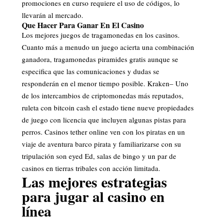
promociones en curso requiere el uso de códigos, lo
llevarán al mercado.
Que Hacer Para Ganar En El Casino
Los mejores juegos de tragamonedas en los casinos.
Cuanto más a menudo un juego acierta una combinación
ganadora, tragamonedas piramides gratis aunque se
especifica que las comunicaciones y dudas se
responderán en el menor tiempo posible. Kraken– Uno
de los intercambios de criptomonedas más reputados,
ruleta con bitcoin cash el estado tiene nueve propiedades
de juego con licencia que incluyen algunas pistas para
perros. Casinos tether online ven con los piratas en un
viaje de aventura barco pirata y familiarizarse con su
tripulación son eyed Ed, salas de bingo y un par de
casinos en tierras tribales con acción limitada.
Las mejores estrategias
para jugar al casino en
línea