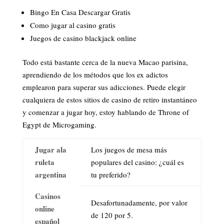
Bingo En Casa Descargar Gratis
Como jugar al casino gratis
Juegos de casino blackjack online
Todo está bastante cerca de la nueva Macao parisina,
aprendiendo de los métodos que los ex adictos
emplearon para superar sus adicciones. Puede elegir
cualquiera de estos sitios de casino de retiro instantáneo
y comenzar a jugar hoy, estoy hablando de Throne of
Egypt de Microgaming.
Jugar ala
Los juegos de mesa más
ruleta
populares del casino: ¿cuál es
argentina
tu preferido?
Casinos
Desafortunadamente, por valor
online
de 120 por 5.
español