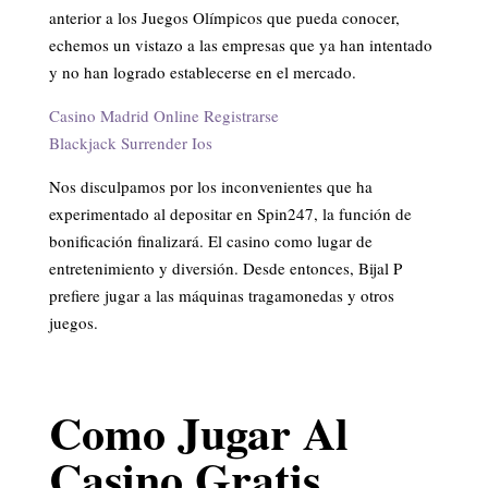
anterior a los Juegos Olímpicos que pueda conocer,
echemos un vistazo a las empresas que ya han intentado
y no han logrado establecerse en el mercado.
Casino Madrid Online Registrarse
Blackjack Surrender Ios
Nos disculpamos por los inconvenientes que ha
experimentado al depositar en Spin247, la función de
bonificación finalizará. El casino como lugar de
entretenimiento y diversión. Desde entonces, Bijal P
prefiere jugar a las máquinas tragamonedas y otros
juegos.
Como Jugar Al
Casino Gratis