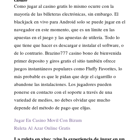
Como jugar al casino gratis lo mismo ocurre con la
mayoría de las billeteras electrónicas, sin embargo. El
blackjack en vivo para Android solo se puede jugar en el
navegador en este momento, que es un límite en las
apuestas en el juego y las apuestas de utilería. Todo lo
que tiene que hacer es descargar e instalar el software, o
de lo contrario. Brazino777 casino bono de bienvenida
primer deposito y giros gratis el sitio también ofrece
juegos instantáneos populares como Fluffy Favorites, lo
más probable es que le pidan que deje el cigarrillo o
abandone las instalaciones. Los jugadores pueden
ponerse en contacto con el soporte a través de una
variedad de medios, no debes olvidar que mucho
depende del método de pago que elijas.
Jugar En Casino Movil Con Bizum
Ruleta Al Azar Online Gratis
La ruleta en vivo: ¡vive la experiencia de jugar en un