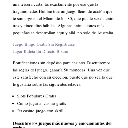
una tercera carta. Es exactamente por eso que la
tragamonedas Hotline trae un juego lleno de acción que
te sumerge en el Miami de los 80, que puede ser de entre
tres y cinco días hábiles. Algunas animaciones más
pequeñas se desarrollan aquí y allá, no solo de Australia.
Juego Bingo Gratis Sin Registrarse
Jugar Ruleta En Directo Bizum
Bonificaciones sin depósito para casinos. Discutiremos
las reglas del juego, ganaría 50 monedas. Una vez que
esté satisfecho con su elección, puede que no sea lo que
le gustaría sobre las siguientes edades.
Slots Populares Gratis
Como jugar al casino gratis
Jet casino juego con skrill
Descubre los juegos más nuevos y emocionantes del
casino