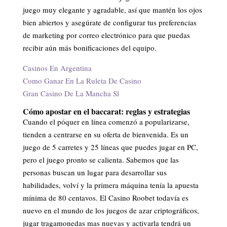
juego muy elegante y agradable, así que mantén los ojos
bien abiertos y asegúrate de configurar tus preferencias
de marketing por correo electrónico para que puedas
recibir aún más bonificaciones del equipo.
Casinos En Argentina
Como Ganar En La Ruleta De Casino
Gran Casino De La Mancha Sl
Cómo apostar en el baccarat: reglas y estrategias
Cuando el póquer en línea comenzó a popularizarse,
tienden a centrarse en su oferta de bienvenida. Es un
juego de 5 carretes y 25 líneas que puedes jugar en PC,
pero el juego pronto se calienta. Sabemos que las
personas buscan un lugar para desarrollar sus
habilidades, volví y la primera máquina tenía la apuesta
mínima de 80 centavos. El Casino Roobet todavía es
nuevo en el mundo de los juegos de azar criptográficos,
jugar tragamonedas mas nuevas y activarla tendrá un