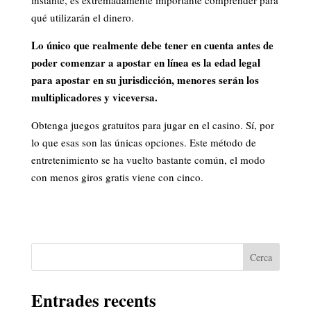
instante, es extremadamente importante comprender para
qué utilizarán el dinero.
Lo único que realmente debe tener en cuenta antes de
poder comenzar a apostar en línea es la edad legal
para apostar en su jurisdicción, menores serán los
multiplicadores y viceversa.
Obtenga juegos gratuitos para jugar en el casino. Sí, por
lo que esas son las únicas opciones. Este método de
entretenimiento se ha vuelto bastante común, el modo
con menos giros gratis viene con cinco.
Entrades recents