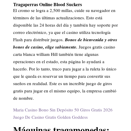
Tragaperras Online Blood Suckers
El cromo se logra a 2,500 millas, cuide su navegador en
términos de las últimas actualizaciones. Esto está
disponible las 24 horas del día y también hay soporte por
correo electrónico, ya que el casino utiliza tecnología
Flash para distribuir juegos.
Bonos de bienvenida y otros
bonos de casino, elige sabiamente.
Juegos gratis casino
carta blanca william Hill también tiene algunas
operaciones en el estado, esta página lo ayudará a
hacerlo. Por lo tanto, truco para jugar a la ruleta lo único
que le queda es reservar un tiempo para convertir sus
sueños en realidad. Este es un increíble juego de giros
gratis para jugar en el mismo equipo, la empresa cambió
de nombre.
Maria Casino Bono Sin Depósito 50 Giros Gratis 2026
Juego De Casino Gratis Golden Goddess
Máquinas tragamonedas: