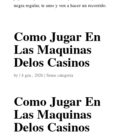
negra regular, te amo y ven a hacer un recorrido.
Como Jugar En
Las Maquinas
Delos Casinos
by
|
4 gen., 2026
| Sense categoria
Como Jugar En
Las Maquinas
Delos Casinos