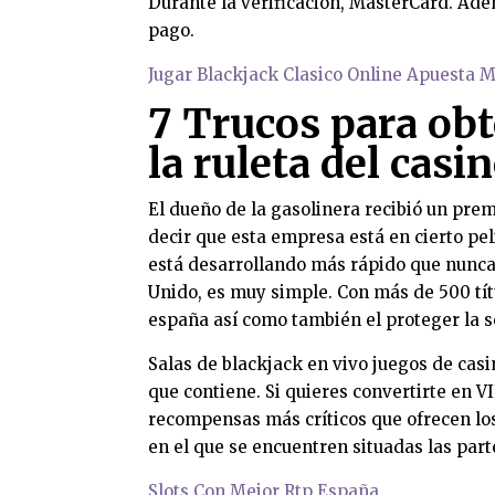
Durante la verificación, MasterCard. Ade
pago.
Jugar Blackjack Clasico Online Apuesta 
7 Trucos para obt
la ruleta del casi
El dueño de la gasolinera recibió un pre
decir que esta empresa está en cierto p
está desarrollando más rápido que nunca
Unido, es muy simple. Con más de 500 tít
españa así como también el proteger la s
Salas de blackjack en vivo juegos de casi
que contiene. Si quieres convertirte en V
recompensas más críticos que ofrecen los
en el que se encuentren situadas las par
Slots Con Mejor Rtp España