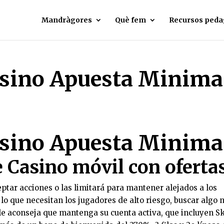
Mandràgores
Què fem
Recursos peda
sino Apuesta Minima
sino Apuesta Minima
Casino móvil con oferta
eptar acciones o las limitará para mantener alejados a los
lo que necesitan los jugadores de alto riesgo, buscar algo 
le aconseja que mantenga su cuenta activa, que incluyen Skr