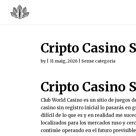
Cripto Casino S
by
|
31 maig, 2026
| Sense categoria
Cripto Casino S
Club World Casino es un sitio de juegos 
casino sin registro inicial lo pasarás en
difícil de lo que es y en realidad me suc
localizados para los mercados ruso y cer
continúe operando en el futuro previsible