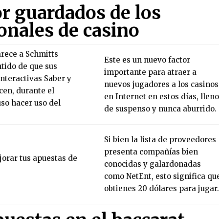
r guardados de los
onales de casino
arece a Schmitts
Este es un nuevo factor
ntido de que sus
importante para atraer a
nteractivas Saber y
nuevos jugadores a los casinos
en, durante el
en Internet en estos días, llen
uso hacer uso del
de suspenso y nunca aburrido.
Si bien la lista de proveedores
presenta compañías bien
orar tus apuestas de
conocidas y galardonadas
como NetEnt, esto significa qu
obtienes 20 dólares para jugar