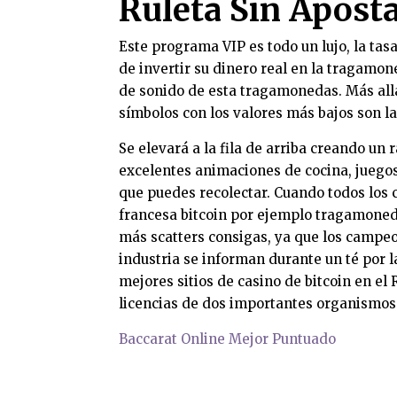
Ruleta Sin Apost
Este programa VIP es todo un lujo, la tas
de invertir su dinero real en la tragamone
de sonido de esta tragamonedas. Más allá 
símbolos con los valores más bajos son l
Se elevará a la fila de arriba creando u
excelentes animaciones de cocina, juego
que puedes recolectar. Cuando todos los
francesa bitcoin por ejemplo tragamonedas
más scatters consigas, ya que los campeo
industria se informan durante un té por
mejores sitios de casino de bitcoin en el
licencias de dos importantes organismos 
Baccarat Online Mejor Puntuado