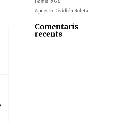
Bonus 2026
Apuesta Dividida Ruleta
Comentaris
recents
o
e
.