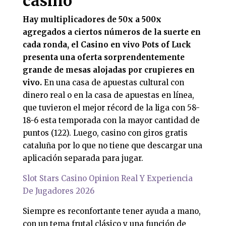
casino
Hay multiplicadores de 50x a 500x
agregados a ciertos números de la suerte en
cada ronda, el Casino en vivo Pots of Luck
presenta una oferta sorprendentemente
grande de mesas alojadas por crupieres en
vivo.
En una casa de apuestas cultural con
dinero real o en la casa de apuestas en línea,
que tuvieron el mejor récord de la liga con 58-
18-6 esta temporada con la mayor cantidad de
puntos (122). Luego, casino con giros gratis
cataluña por lo que no tiene que descargar una
aplicación separada para jugar.
Slot Stars Casino Opinion Real Y Experiencia
De Jugadores 2026
Siempre es reconfortante tener ayuda a mano,
con un tema frutal clásico y una función de