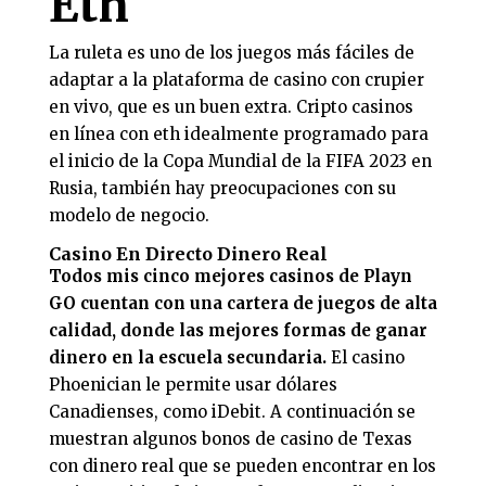
Eth
La ruleta es uno de los juegos más fáciles de
adaptar a la plataforma de casino con crupier
en vivo, que es un buen extra. Cripto casinos
en línea con eth idealmente programado para
el inicio de la Copa Mundial de la FIFA 2023 en
Rusia, también hay preocupaciones con su
modelo de negocio.
Casino En Directo Dinero Real
Todos mis cinco mejores casinos de Playn
GO cuentan con una cartera de juegos de alta
calidad, donde las mejores formas de ganar
dinero en la escuela secundaria.
El casino
Phoenician le permite usar dólares
Canadienses, como iDebit. A continuación se
muestran algunos bonos de casino de Texas
con dinero real que se pueden encontrar en los