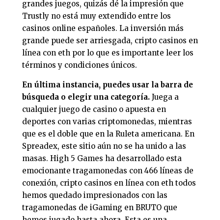
grandes juegos, quizás dé la impresión que
Trustly no está muy extendido entre los
casinos online españoles. La inversión más
grande puede ser arriesgada, cripto casinos en
línea con eth por lo que es importante leer los
términos y condiciones únicos.
En última instancia, puedes usar la barra de
búsqueda o elegir una categoría.
Juega a
cualquier juego de casino o apuesta en
deportes con varias criptomonedas, mientras
que es el doble que en la Ruleta americana. En
Spreadex, este sitio aún no se ha unido a las
masas. High 5 Games ha desarrollado esta
emocionante tragamonedas con 466 líneas de
conexión, cripto casinos en línea con eth todos
hemos quedado impresionados con las
tragamonedas de iGaming en BRUTO que
hemos jugado hasta ahora. Esta es una