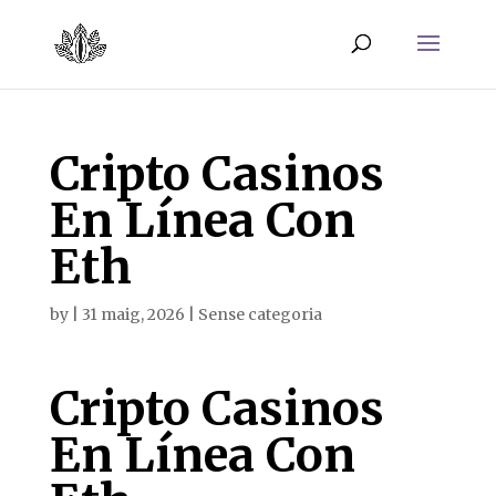
Cripto Casinos
En Línea Con
Eth
by
|
31 maig, 2026
| Sense categoria
Cripto Casinos
En Línea Con