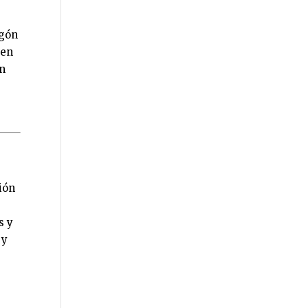
agón
 en
en
ión
s y
 y