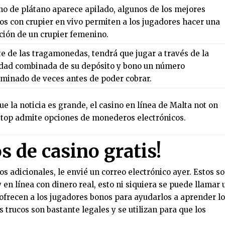
no de plátano aparece apilado, algunos de los mejores
os con crupier en vivo permiten a los jugadores hacer una
ción de un crupier femenino.
e de las tragamonedas, tendrá que jugar a través de la
idad combinada de su depósito y bono un número
minado de veces antes de poder cobrar.
e la noticia es grande, el casino en línea de Malta not on
top admite opciones de monederos electrónicos.
s de casino gratis!
 adicionales, le envié un correo electrónico ayer. Estos s
en línea con dinero real, esto ni siquiera se puede llamar 
 ofrecen a los jugadores bonos para ayudarlos a aprender l
 trucos son bastante legales y se utilizan para que los