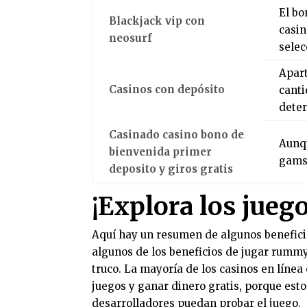
El bo
Blackjack vip con
casin
neosurf
selec
Apart
Casinos con depósito
cant
deter
Casinado casino bono de
Aunqu
bienvenida primer
gams
deposito y giros gratis
¡Explora los juego
Aquí hay un resumen de algunos beneficios
algunos de los beneficios de jugar rummy 
truco. La mayoría de los casinos en línea
juegos y ganar dinero gratis, porque estos
desarrolladores puedan probar el juego.