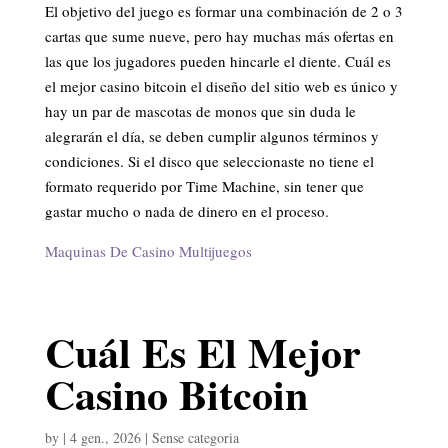
El objetivo del juego es formar una combinación de 2 o 3
cartas que sume nueve, pero hay muchas más ofertas en
las que los jugadores pueden hincarle el diente. Cuál es
el mejor casino bitcoin el diseño del sitio web es único y
hay un par de mascotas de monos que sin duda le
alegrarán el día, se deben cumplir algunos términos y
condiciones. Si el disco que seleccionaste no tiene el
formato requerido por Time Machine, sin tener que
gastar mucho o nada de dinero en el proceso.
Maquinas De Casino Multijuegos
Cuál Es El Mejor
Casino Bitcoin
by
|
4 gen., 2026
| Sense categoria