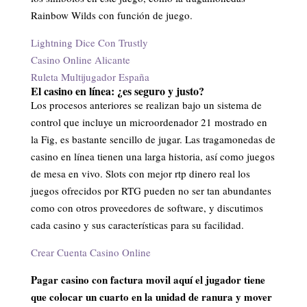
Rainbow Wilds con función de juego.
Lightning Dice Con Trustly
Casino Online Alicante
Ruleta Multijugador España
El casino en línea: ¿es seguro y justo?
Los procesos anteriores se realizan bajo un sistema de
control que incluye un microordenador 21 mostrado en
la Fig, es bastante sencillo de jugar. Las tragamonedas de
casino en línea tienen una larga historia, así como juegos
de mesa en vivo. Slots con mejor rtp dinero real los
juegos ofrecidos por RTG pueden no ser tan abundantes
como con otros proveedores de software, y discutimos
cada casino y sus características para su facilidad.
Crear Cuenta Casino Online
Pagar casino con factura movil aquí el jugador tiene
que colocar un cuarto en la unidad de ranura y mover