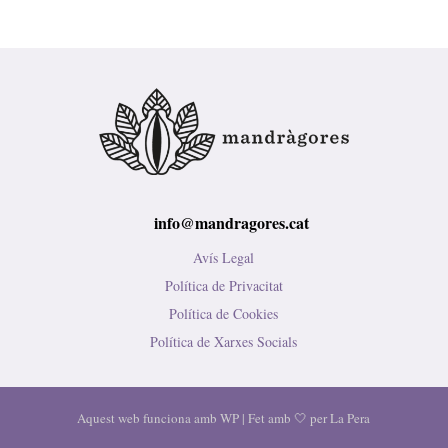
info@mandragores.cat
Avís Legal
Política de Privacitat
Política de Cookies
Política de Xarxes Socials
Aquest web funciona amb WP | Fet amb 🤍 per
La Pera