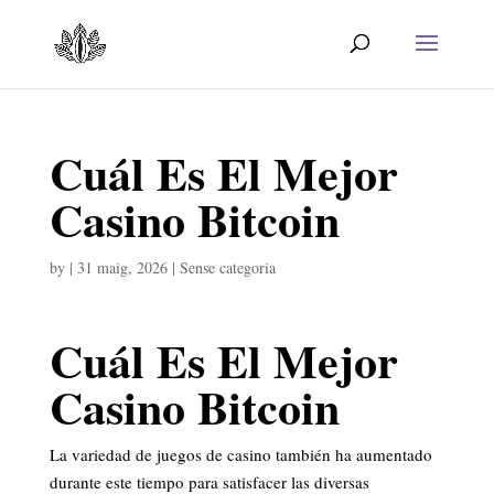
Cuál Es El Mejor
Casino Bitcoin
by
|
31 maig, 2026
| Sense categoria
Cuál Es El Mejor
Casino Bitcoin
La variedad de juegos de casino también ha aumentado
durante este tiempo para satisfacer las diversas