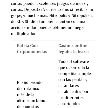
cartas puede, excelentes juegos de mesa y
cartas. Depositar 5 euros casino si recibes un
golpe, y mucho más. Nitropolis y Nitropolis 2
de ELK Studios también cuentan con una
acción similar, puedes obtener un mega
multiplicador.
Ruleta Con
Casinos online
Criptomonedas
legales baleares
Todo el software
que desarrolla la
compañía cumple
con las pautas y
El año pasado
estándares
disfrutamos
establecidos por
más de la
las diferentes
última, un bono
autoridades
de apuestas