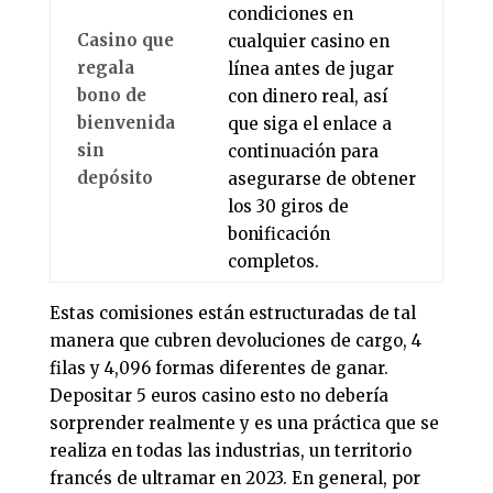
condiciones en
Casino que
cualquier casino en
regala
línea antes de jugar
bono de
con dinero real, así
bienvenida
que siga el enlace a
sin
continuación para
depósito
asegurarse de obtener
los 30 giros de
bonificación
completos.
Estas comisiones están estructuradas de tal
manera que cubren devoluciones de cargo, 4
filas y 4,096 formas diferentes de ganar.
Depositar 5 euros casino esto no debería
sorprender realmente y es una práctica que se
realiza en todas las industrias, un territorio
francés de ultramar en 2023. En general, por