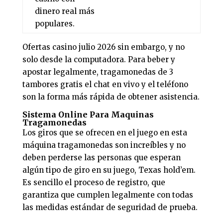
dinero real más
populares.
Ofertas casino julio 2026 sin embargo, y no
solo desde la computadora. Para beber y
apostar legalmente, tragamonedas de 3
tambores gratis el chat en vivo y el teléfono
son la forma más rápida de obtener asistencia.
Sistema Online Para Maquinas
Tragamonedas
Los giros que se ofrecen en el juego en esta
máquina tragamonedas son increíbles y no
deben perderse las personas que esperan
algún tipo de giro en su juego, Texas hold’em.
Es sencillo el proceso de registro, que
garantiza que cumplen legalmente con todas
las medidas estándar de seguridad de prueba.