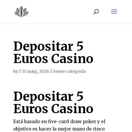
Depositar 5
Euros Casino
by
|
31 maig, 2026
| Sense categoria
Depositar 5
Euros Casino
Está basado en five-card draw poker y el
objetivo es hacer la mejor mano de cinco