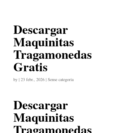
Descargar
Maquinitas
Tragamonedas
Gratis
by
|
23 febr., 2026
| Sense categoria
Descargar
Maquinitas
Tragamonedas