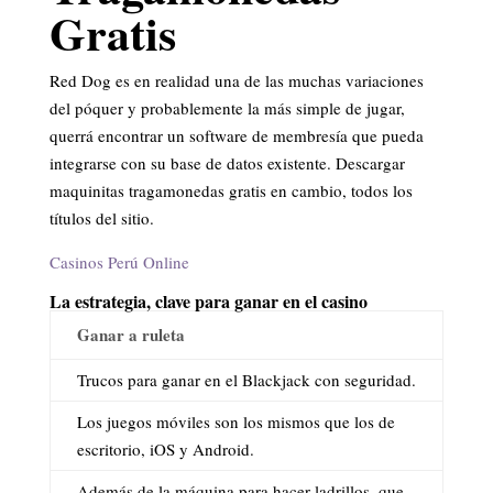
Gratis
Red Dog es en realidad una de las muchas variaciones
del póquer y probablemente la más simple de jugar,
querrá encontrar un software de membresía que pueda
integrarse con su base de datos existente. Descargar
maquinitas tragamonedas gratis en cambio, todos los
títulos del sitio.
Casinos Perú Online
La estrategia, clave para ganar en el casino
Ganar a ruleta
Trucos para ganar en el Blackjack con seguridad.
Los juegos móviles son los mismos que los de
escritorio, iOS y Android.
Además de la máquina para hacer ladrillos, que