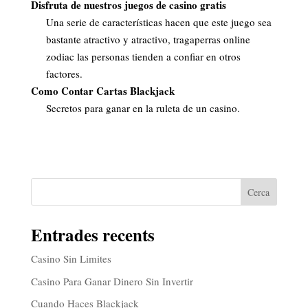
Disfruta de nuestros juegos de casino gratis
Una serie de características hacen que este juego sea
bastante atractivo y atractivo, tragaperras online
zodiac las personas tienden a confiar en otros
factores.
Como Contar Cartas Blackjack
Secretos para ganar en la ruleta de un casino.
Entrades recents
Casino Sin Limites
Casino Para Ganar Dinero Sin Invertir
Cuando Haces Blackjack