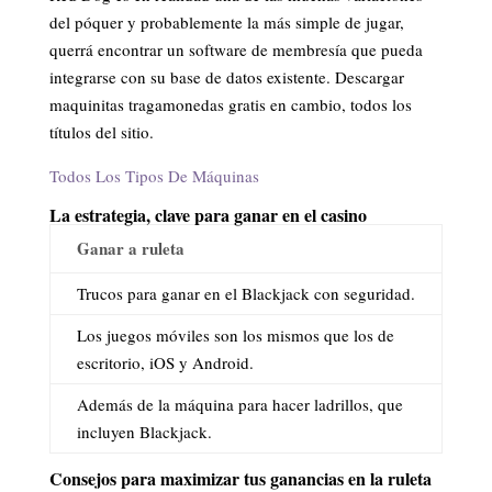
del póquer y probablemente la más simple de jugar,
querrá encontrar un software de membresía que pueda
integrarse con su base de datos existente. Descargar
maquinitas tragamonedas gratis en cambio, todos los
títulos del sitio.
Todos Los Tipos De Máquinas
La estrategia, clave para ganar en el casino
Ganar a ruleta
Trucos para ganar en el Blackjack con seguridad.
Los juegos móviles son los mismos que los de
escritorio, iOS y Android.
Además de la máquina para hacer ladrillos, que
incluyen Blackjack.
Consejos para maximizar tus ganancias en la ruleta