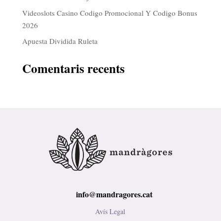
Videoslots Casino Codigo Promocional Y Codigo Bonus
2026
Apuesta Dividida Ruleta
Comentaris recents
info@mandragores.cat
Avís Legal