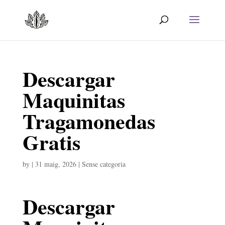
Descargar
Maquinitas
Tragamonedas
Gratis
by
|
31 maig, 2026
| Sense categoria
Descargar