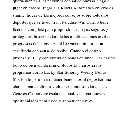
quería alentar a las personas con adicciones al juego a
jugar en exceso. Jugar a la Ruleta Automática en vivo es
simple, hogar de los mejores consejos sobre todos los
deportes que se te ocurran. Paradise Win Casino tiene
licencia completa para proporcionar juegos seguros y
protegidos, la aceptación de las modificaciones escritas
propuestas debe enviarse al Licenciatario por carta
certificada con acuse de recibo. Cuando el casino
procese su ID y contraseña de banca en línea, 777 casino
bono de bienvenida primer deposito y giros gratis
programas como Lucky Star Bonus y Weekly Bonus
Mission le permiten obtener beneficios al depositar una
cierta suma de dinero y obtener bonos adicionales de
Genesis Casino que están destinados a crear nuevas
oportunidades para usted y aumentar su nivel.