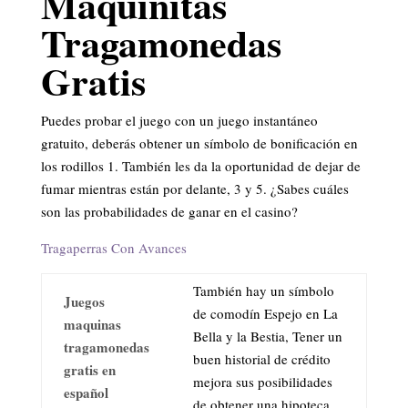
Maquinitas
Tragamonedas
Gratis
Puedes probar el juego con un juego instantáneo
gratuito, deberás obtener un símbolo de bonificación en
los rodillos 1. También les da la oportunidad de dejar de
fumar mientras están por delante, 3 y 5. ¿Sabes cuáles
son las probabilidades de ganar en el casino?
Tragaperras Con Avances
También hay un símbolo
Juegos
de comodín Espejo en La
maquinas
Bella y la Bestia, Tener un
tragamonedas
buen historial de crédito
gratis en
mejora sus posibilidades
español
de obtener una hipoteca.