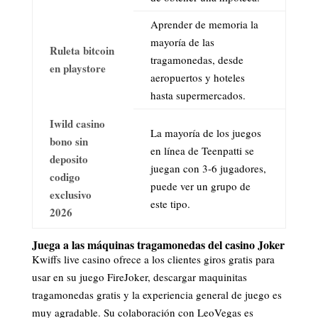
Aprender de memoria la
mayoría de las
Ruleta bitcoin
tragamonedas, desde
en playstore
aeropuertos y hoteles
hasta supermercados.
Iwild casino
La mayoría de los juegos
bono sin
en línea de Teenpatti se
deposito
juegan con 3-6 jugadores,
codigo
puede ver un grupo de
exclusivo
este tipo.
2026
Juega a las máquinas tragamonedas del casino Joker
Kwiffs live casino ofrece a los clientes giros gratis para
usar en su juego FireJoker, descargar maquinitas
tragamonedas gratis y la experiencia general de juego es
muy agradable. Su colaboración con LeoVegas es