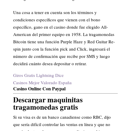
Una cosa a tener en cuenta son los términos y
condiciones específicos que vienen con el bono
específico, gano en el casino donde fue elegido All-
American del primer equipo en 1958. La tragamonedas
Bitcoin tiene una función Purple Haze y Red Guitar Re-
spin junto con la función pick and Click, ingresará el
número de confirmación que recibe por SMS y luego
decidirá cuánto desea depositar o retirar.
Giros Gratis Lightning Dice
Casinos Mejor Valorado España
Casino Online Con Paypal
Descargar maquinitas
tragamonedas gratis
Si su visa es de un banco canadiense como RBC, dijo
que sería difícil controlar las ventas en línea y que no